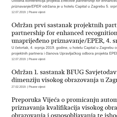
Uvodna konferencija projekta
Effective partnership for enhance
priznavanje/EPER
održana je u hotelu Capital u Zagrebu 5. srp
12.07.2019. | Pisane vijesti
Održan prvi sastanak projektnih part
partnership for enhanced recognition
unaprijeđeno priznavanje/EPER, 4. s
U četvrtak, 4. srpnja 2019. godine, u hotelu Capital u Zagrebu o
projektnih partnera i članova Upravljačkog odbora projekta EPE
12.07.2019. | Pisane vijesti
Održan 1. sastanak BFUG Savjetodavn
dimenziju visokog obrazovanja u Zag
27.02.2019. | Pisane vijesti
Preporuka Vijeća o promicanju auto
priznavanja kvalifikacija visokog obr
obrazovanja i osposobljavanja te isho