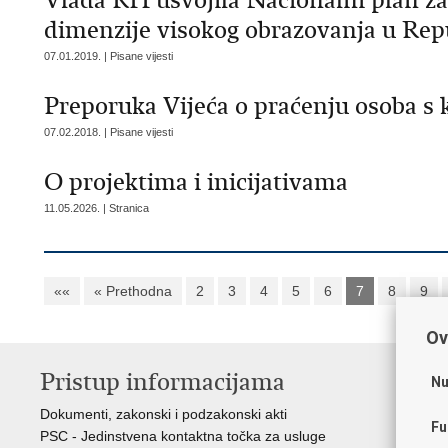
Vlada RH usvojila Nacionalni plan za
dimenzije visokog obrazovanja u Repub
07.01.2019. | Pisane vijesti
Preporuka Vijeća o praćenju osoba s 
07.02.2018. | Pisane vijesti
O projektima i inicijativama
11.05.2026. | Stranica
««
« Prethodna
2
3
4
5
6
7
8
9
Ov
Pristup informacijama
K
Nu
Dokumenti, zakonski i podzakonski akti
Vl
Fu
PSC - Jedinstvena kontaktna točka za usluge
AZ