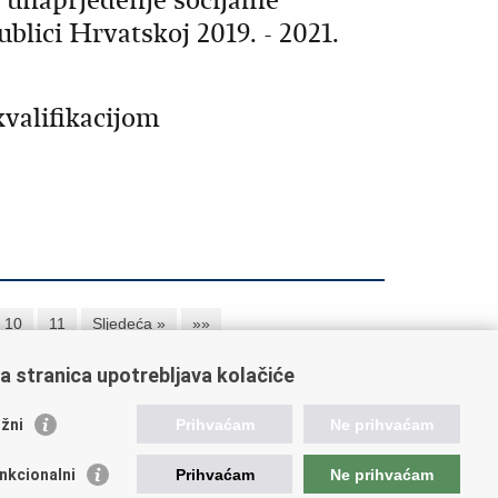
 unaprjeđenje socijalne
lici Hrvatskoj 2019. - 2021.
kvalifikacijom
10
11
Sljedeća »
»»
a stranica upotrebljava kolačiće
orisne poveznice
žni
Prihvaćam
Ne prihvaćam
ada RH
nkcionalni
Prihvaćam
Ne prihvaćam
OO