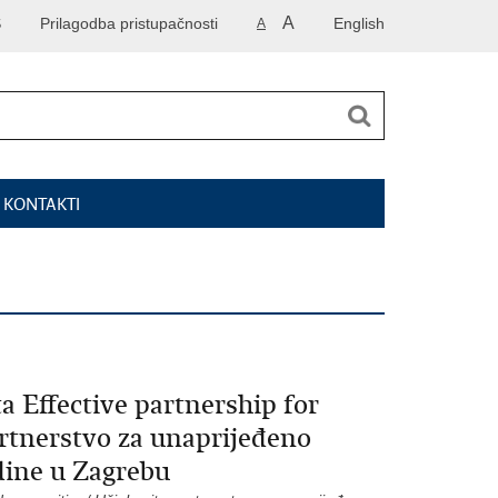
A
S
Prilagodba pristupačnosti
English
A
I KONTAKTI
 Effective partnership for
rtnerstvo za unaprijeđeno
dine u Zagrebu