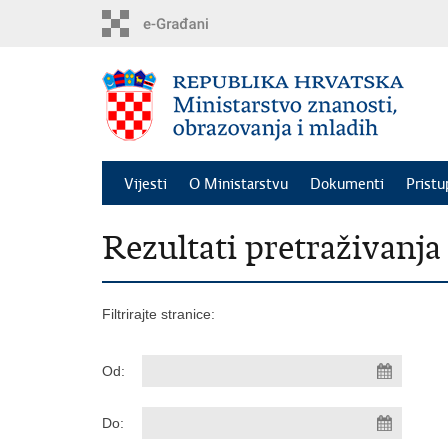
Preskoči
na
glavni
sadržaj
Vijesti
O Ministarstvu
Dokumenti
Pristu
Rezultati pretraživanja
Filtrirajte stranice:
Od:
Do: