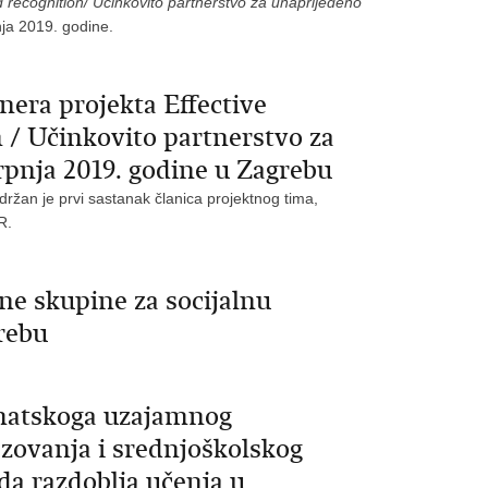
d recognition/ Učinkovito partnerstvo za unaprijeđeno
nja 2019. godine.
nera projekta Effective
 / Učinkovito partnerstvo za
rpnja 2019. godine u Zagrebu
držan je prvi sastanak članica projektnog tima,
R.
e skupine za socijalnu
rebu
matskoga uzajamnog
azovanja i srednjoškolskog
da razdoblja učenja u