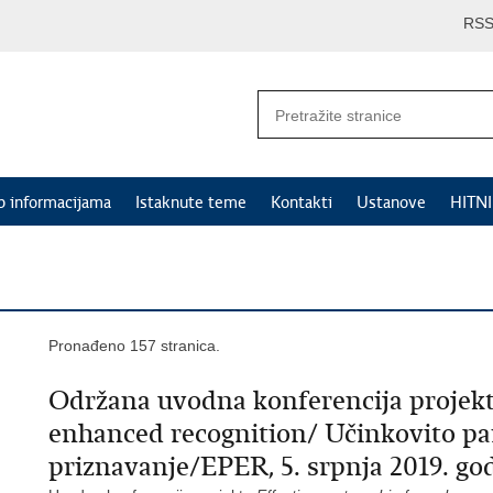
RS
p informacijama
Istaknute teme
Kontakti
Ustanove
HITN
Pronađeno 157 stranica.
Održana uvodna konferencija projekta
enhanced recognition/ Učinkovito pa
priznavanje/EPER, 5. srpnja 2019. go