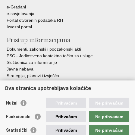
e-Građani
e-savjetovanja
Portal otvorenih podataka RH
Izvozni portal
Pristup informacijama
Dokumenti, zakonski i podzakonski akti
PSC - Jedinstvena kontaktna točka za usluge
Službenica za informiranje
Javna nabava
Strategija, planovi i izvješća
Savjetovanja sa zainteresiranom javnošću
Ova stranica upotrebljava kolačiće
Nužni
Prihvaćam
Ne prihvaćam
Korisne poveznice
Funkcionalni
Prihvaćam
Ne prihvaćam
Vlada RH
AZOO
Statistički
Prihvaćam
Ne prihvaćam
ASOO