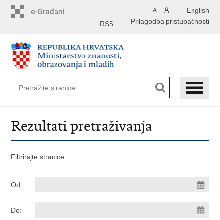
Preskoči
A
English
A
na
Prilagodba pristupačnosti
glavni
RSS
sadržaj
Rezultati pretraživanja
Filtrirajte stranice:
Od:
Do: