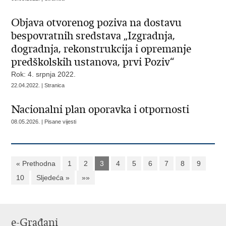
Objava otvorenog poziva na dostavu
bespovratnih sredstava „Izgradnja,
dogradnja, rekonstrukcija i opremanje
predškolskih ustanova, prvi Poziv“
Rok: 4. srpnja 2022.
22.04.2022. | Stranica
Nacionalni plan oporavka i otpornosti
08.05.2026. | Pisane vijesti
« Prethodna
1
2
3
4
5
6
7
8
9
10
Sljedeća »
»»
e-Građani