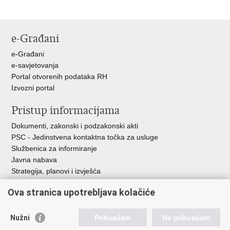
e-Građani
e-Građani
e-savjetovanja
Portal otvorenih podataka RH
Izvozni portal
Pristup informacijama
Dokumenti, zakonski i podzakonski akti
PSC - Jedinstvena kontaktna točka za usluge
Službenica za informiranje
Javna nabava
Strategija, planovi i izvješća
Savjetovanja sa zainteresiranom javnošću
Ova stranica upotrebljava kolačiće
Nužni
Prihvaćam
Ne prihvaćam
Korisne poveznice