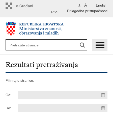
Preskoči
A
English
A
na
Prilagodba pristupačnosti
glavni
RSS
sadržaj
Rezultati pretraživanja
Filtrirajte stranice:
Od:
Do: