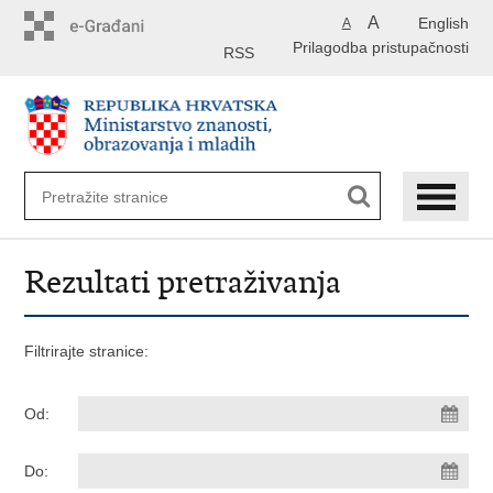
Preskoči
A
English
A
na
Prilagodba pristupačnosti
glavni
RSS
sadržaj
Rezultati pretraživanja
Filtrirajte stranice:
Od:
Do: