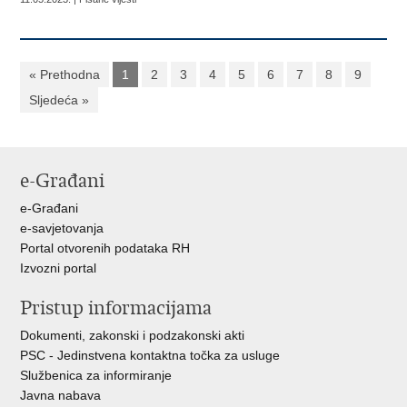
« Prethodna
1
2
3
4
5
6
7
8
9
Sljedeća »
e-Građani
e-Građani
e-savjetovanja
Portal otvorenih podataka RH
Izvozni portal
Pristup informacijama
Dokumenti, zakonski i podzakonski akti
PSC - Jedinstvena kontaktna točka za usluge
Službenica za informiranje
Javna nabava