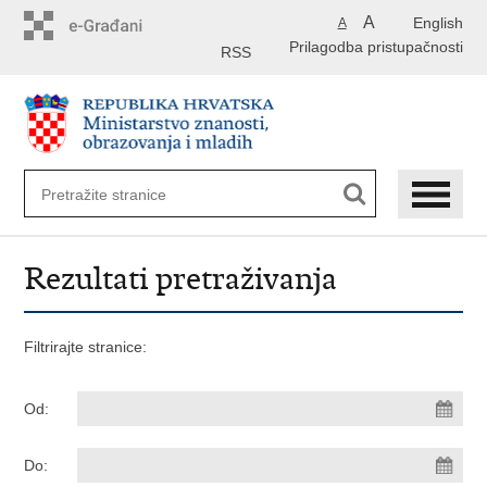
Preskoči
A
English
A
na
Prilagodba pristupačnosti
glavni
RSS
sadržaj
Rezultati pretraživanja
Filtrirajte stranice:
Od:
Do: