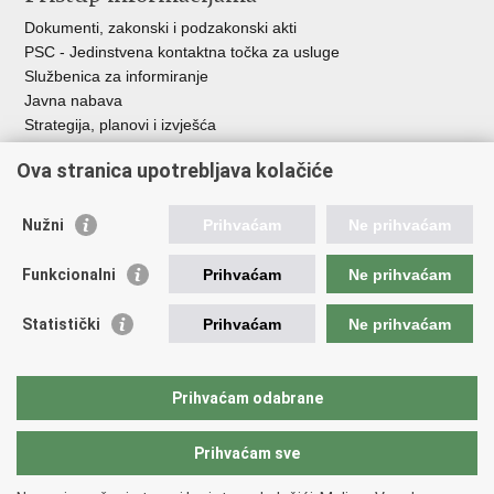
Dokumenti, zakonski i podzakonski akti
PSC - Jedinstvena kontaktna točka za usluge
Službenica za informiranje
Javna nabava
Strategija, planovi i izvješća
Savjetovanja sa zainteresiranom javnošću
Ova stranica upotrebljava kolačiće
Nužni
Prihvaćam
Ne prihvaćam
Korisne poveznice
Funkcionalni
Prihvaćam
Ne prihvaćam
Vlada RH
AZOO
Statistički
Prihvaćam
Ne prihvaćam
ASOO
AMPEU
CARNET
Prihvaćam odabrane
NCVVO
Prihvaćam sve
Povratak na vrh