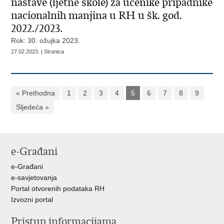
nastave (ljetne škole) za učenike pripadnike
nacionalnih manjina u RH u šk. god.
2022./2023.
Rok: 30. ožujka 2023.
27.02.2023. | Stranica
« Prethodna
1
2
3
4
5
6
7
8
9
Sljedeća »
e-Građani
e-Građani
e-savjetovanja
Portal otvorenih podataka RH
Izvozni portal
Pristup informacijama