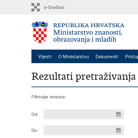
Preskoči
na
glavni
sadržaj
Vijesti
O Ministarstvu
Dokumenti
Pristu
Rezultati pretraživanja
Filtrirajte stranice:
Od:
Do: