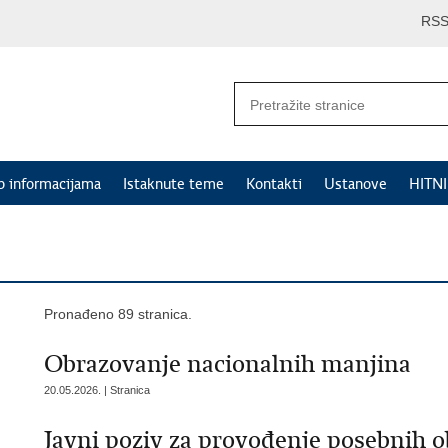
RS
p informacijama
Istaknute teme
Kontakti
Ustanove
HITN
Pronađeno 89 stranica.
Obrazovanje nacionalnih manjina
20.05.2026. | Stranica
Javni poziv za provođenje posebnih ob