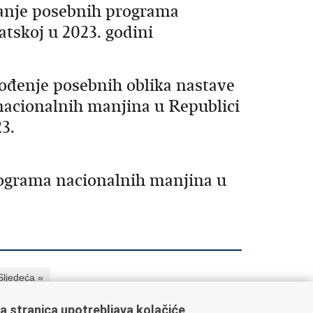
ranje posebnih programa
tskoj u 2023. godini
vođenje posebnih oblika nastave
 nacionalnih manjina u Republici
3.
rograma nacionalnih manjina u
Sljedeća »
a stranica upotrebljava kolačiće