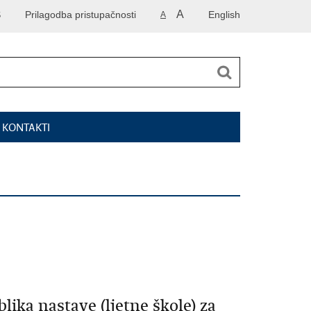
A
S
Prilagodba pristupačnosti
English
A
I KONTAKTI
lika nastave (ljetne škole) za