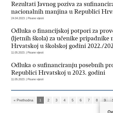
Rezultati Javnog poziva za sufinanci
nacionalnih manjina u Republici Hrva
24.04.2023. | Pisane vijesti
Odluka o financijskoj potpori za pro
(ljetnih škola) za učenike pripadnike
Hrvatskoj u školskoj godini 2022./202
11.05.2023. | Pisane vijesti
Odluka o sufinanciranju posebnih p
Republici Hrvatskoj u 2023. godini
11.05.2023. | Pisane vijesti
« Prethodna
1
2
3
4
5
6
7
8
9
Ov