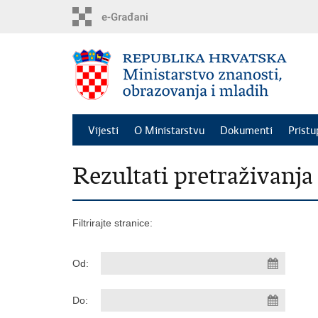
Preskoči
na
glavni
sadržaj
Vijesti
O Ministarstvu
Dokumenti
Pristu
Rezultati pretraživanja
Filtrirajte stranice:
Od:
Do: