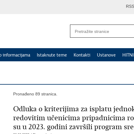
RS
p informacijama
Istaknute teme
Kontakti
Ustanove
HITN
Pronađeno 89 stranica.
Odluka o kriterijima za isplatu jedn
redovitim učenicima pripadnicima r
su u 2023. godini završili program s