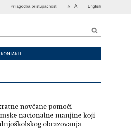
A
S
Prilagodba pristupačnosti
English
A
I KONTAKTI
okratne novčane pomoći
omske nacionalne manjine koji
rednjoškolskog obrazovanja