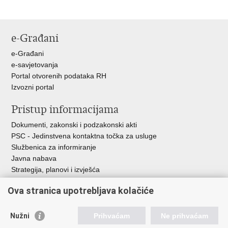
e-Građani
e-Građani
e-savjetovanja
Portal otvorenih podataka RH
Izvozni portal
Pristup informacijama
Dokumenti, zakonski i podzakonski akti
PSC - Jedinstvena kontaktna točka za usluge
Službenica za informiranje
Javna nabava
Strategija, planovi i izvješća
Savjetovanja sa zainteresiranom javnošću
Ova stranica upotrebljava kolačiće
Nužni
Prihvaćam
Ne prihvaćam
Korisne poveznice