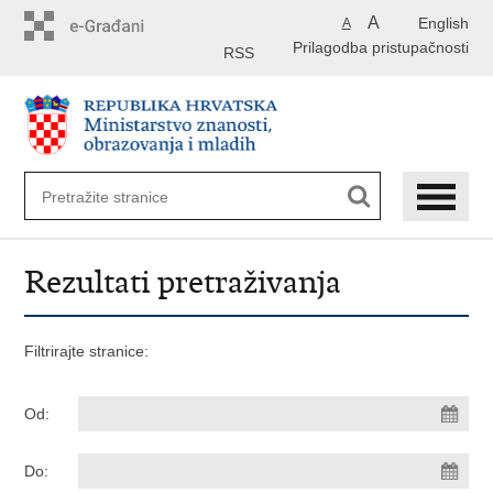
Preskoči
A
English
A
na
Prilagodba pristupačnosti
glavni
RSS
sadržaj
Rezultati pretraživanja
Filtrirajte stranice:
Od:
Do: