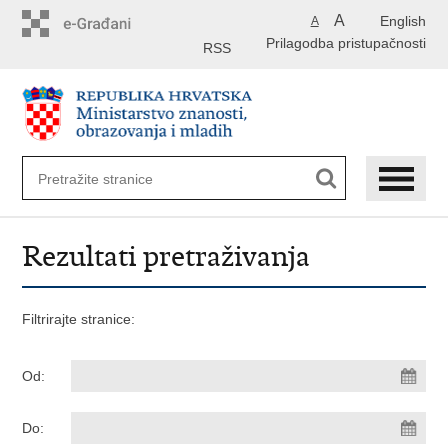
Preskoči
A
English
A
na
Prilagodba pristupačnosti
glavni
RSS
sadržaj
Rezultati pretraživanja
Filtrirajte stranice:
Od:
Do: