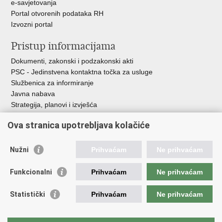
e-savjetovanja
Portal otvorenih podataka RH
Izvozni portal
Pristup informacijama
Dokumenti, zakonski i podzakonski akti
PSC - Jedinstvena kontaktna točka za usluge
Službenica za informiranje
Javna nabava
Strategija, planovi i izvješća
Savjetovanja sa zainteresiranom javnošću
Ova stranica upotrebljava kolačiće
Nužni
Prihvaćam
Ne prihvaćam
Korisne poveznice
Funkcionalni
Prihvaćam
Ne prihvaćam
Vlada RH
AZOO
Statistički
Prihvaćam
Ne prihvaćam
ASOO
AMPEU
CARNET