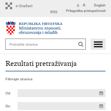
Preskoči
A
English
A
na
Prilagodba pristupačnosti
glavni
RSS
sadržaj
Rezultati pretraživanja
Filtrirajte stranice:
Od:
Do: