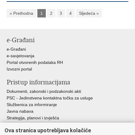
« Prethodna
1
2
3
4
Sljedeća »
e-Građani
e-Građani
e-savjetovanja
Portal otvorenih podataka RH
Izvozni portal
Pristup informacijama
Dokumenti, zakonski i podzakonski akti
PSC - Jedinstvena kontaktna točka za usluge
Službenica za informiranje
Javna nabava
Strategija, planovi i izvješća
Savjetovanja sa zainteresiranom javnošću
Ova stranica upotrebljava kolačiće