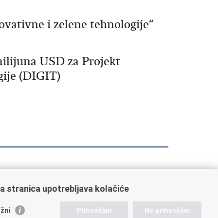
ovativne i zelene tehnologije“
milijuna USD za Projekt
gije (DIGIT)
a stranica upotrebljava kolačiće
orisne poveznice
žni
Prihvaćam
Ne prihvaćam