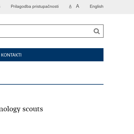
A
S
Prilagodba pristupačnosti
English
A
I KONTAKTI
hnology scouts