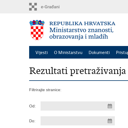
Preskoči
na
glavni
sadržaj
Vijesti
O Ministarstvu
Dokumenti
Pristu
Rezultati pretraživanja
Filtrirajte stranice:
Od:
Do: