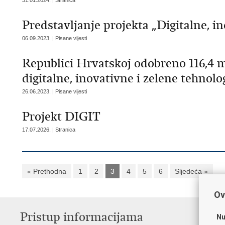
31.01.2024. | Stranica
Predstavljanje projekta „Digitalne, in
06.09.2023. | Pisane vijesti
Republici Hrvatskoj odobreno 116,4 
digitalne, inovativne i zelene tehnolo
26.06.2023. | Pisane vijesti
Projekt DIGIT
17.07.2026. | Stranica
« Prethodna
1
2
3
4
5
6
Sljedeća »
Ov
Pristup informacijama
K
Nu