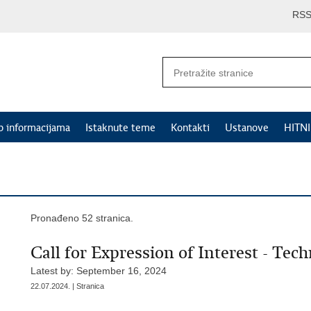
RS
p informacijama
Istaknute teme
Kontakti
Ustanove
HITN
Pronađeno 52 stranica.
Call for Expression of Interest - Tec
Latest by: September 16, 2024
22.07.2024. | Stranica