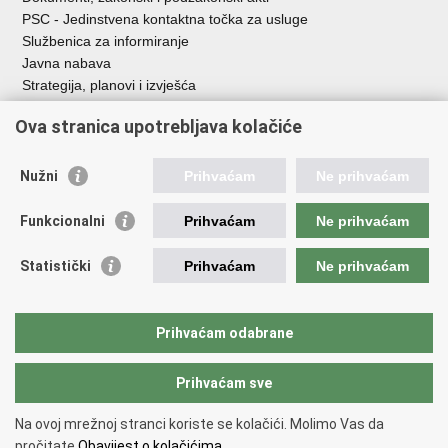
PSC - Jedinstvena kontaktna točka za usluge
Službenica za informiranje
Javna nabava
Strategija, planovi i izvješća
Savjetovanja sa zainteresiranom javnošću
Ova stranica upotrebljava kolačiće
Nužni
Prihvaćam
Ne prihvaćam
Korisne poveznice
Funkcionalni
Prihvaćam
Ne prihvaćam
Vlada RH
AZOO
Statistički
Prihvaćam
Ne prihvaćam
ASOO
AMPEU
CARNET
Prihvaćam odabrane
NCVVO
Prihvaćam sve
Povratak na vrh
Na ovoj mrežnoj stranci koriste se kolačići. Molimo Vas da
Copyright © 2026 Ministarstvo znanosti, obrazovanja i mladih.
Uvjeti
pročitate
Obavijest o kolačićima.