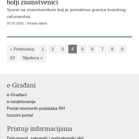
bolji znanstvenici
Susret sa znanstvenikom koji je pomaknuo granice kvantnog
računarstva.
07.07.2026. | Pisane vijesti
« Prethodna
1
2
3
4
5
6
7
8
9
10
Sljedeća »
e-Građani
e-Građani
e-savjetovanja
Portal otvorenih podataka RH
Izvozni portal
Pristup informacijama
Dokumenti, zakonski i podzakonski akti