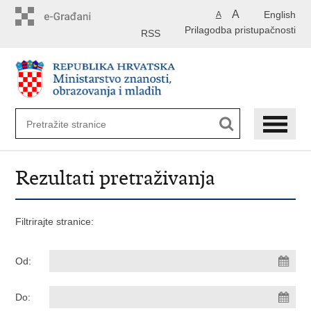
Preskoči
A
English
A
na
Prilagodba pristupačnosti
glavni
RSS
sadržaj
Rezultati pretraživanja
Filtrirajte stranice:
Od:
Do: