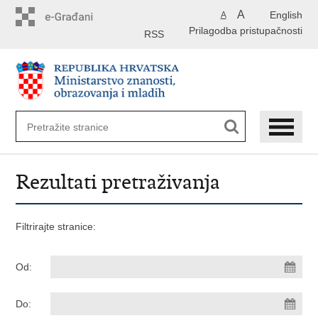
Preskoči
A
English
A
na
Prilagodba pristupačnosti
glavni
RSS
sadržaj
Rezultati pretraživanja
Filtrirajte stranice:
Od:
Do: