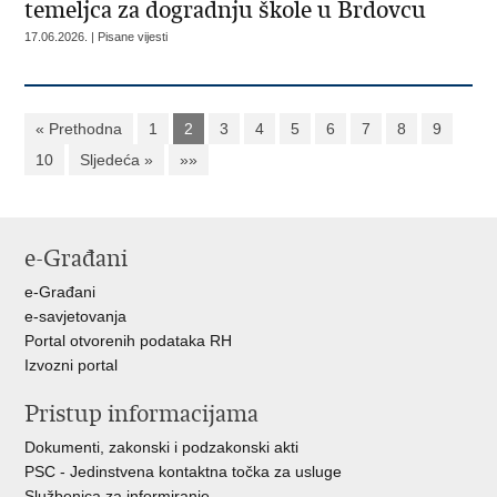
temeljca za dogradnju škole u Brdovcu
17.06.2026. | Pisane vijesti
« Prethodna
1
2
3
4
5
6
7
8
9
10
Sljedeća »
»»
e-Građani
e-Građani
e-savjetovanja
Portal otvorenih podataka RH
Izvozni portal
Pristup informacijama
Dokumenti, zakonski i podzakonski akti
PSC - Jedinstvena kontaktna točka za usluge
Službenica za informiranje