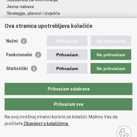
Javna nabava
Strategija, planovi i izvješća
Savjetovanja sa zainteresiranom javnošću
Ova stranica upotrebljava kolačiće
Nužni
Prihvaćam
Ne prihvaćam
Korisne poveznice
Funkcionalni
Prihvaćam
Ne prihvaćam
Vlada RH
AZOO
Statistički
Prihvaćam
Ne prihvaćam
ASOO
AMPEU
CARNET
Prihvaćam odabrane
NCVVO
Prihvaćam sve
Povratak na vrh
Na ovoj mrežnoj stranci koriste se kolačići. Molimo Vas da
Copyright © 2026 Ministarstvo znanosti, obrazovanja i mladih.
Uvjeti
pročitate
Obavijest o kolačićima.
korištenja
Izjava o pristupačnosti