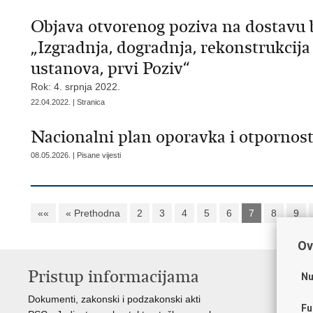
Objava otvorenog poziva na dostavu 
„Izgradnja, dogradnja, rekonstrukcij
ustanova, prvi Poziv“
Rok: 4. srpnja 2022.
22.04.2022. | Stranica
Nacionalni plan oporavka i otpornost
08.05.2026. | Pisane vijesti
««
« Prethodna
2
3
4
5
6
7
8
9
Ov
Pristup informacijama
K
Nu
Dokumenti, zakonski i podzakonski akti
Vl
Fu