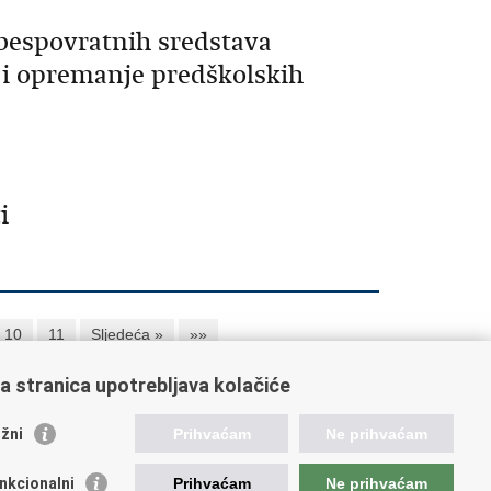
bespovratnih sredstava
a i opremanje predškolskih
i
10
11
Sljedeća »
»»
a stranica upotrebljava kolačiće
orisne poveznice
žni
Prihvaćam
Ne prihvaćam
ada RH
nkcionalni
Prihvaćam
Ne prihvaćam