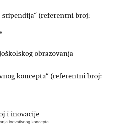
tipendija“ (referentni broj:
ne
joškolskog obrazovanja
vnog koncepta“ (referentni broj:
j i inovacije
anja inovativnog koncepta