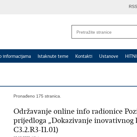
RS
p informacijama
Istaknute teme
Kontakti
Ustanove
HITN
Pronađeno 175 stranica.
Održavanje online info radionice Poz
prijedloga „Dokazivanje inovativnog k
C3.2.R3-I1.01)