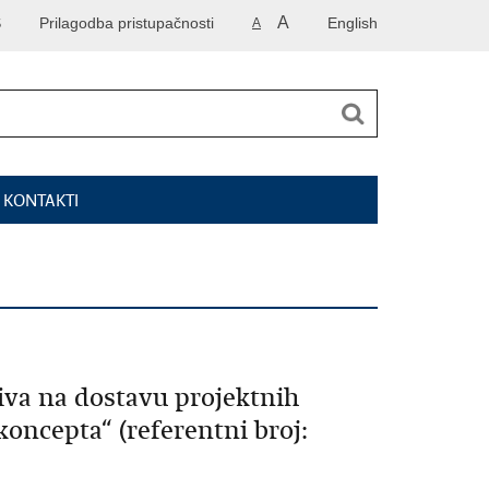
A
S
Prilagodba pristupačnosti
English
A
I KONTAKTI
iva na dostavu projektnih
oncepta“ (referentni broj: