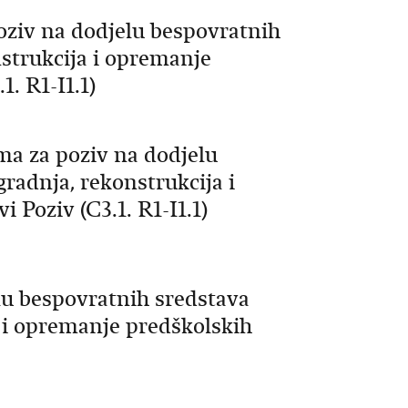
oziv na dodjelu bespovratnih
nstrukcija i opremanje
1. R1-I1.1)
ma za poziv na dodjelu
radnja, rekonstrukcija i
 Poziv (C3.1. R1-I1.1)
lu bespovratnih sredstava
a i opremanje predškolskih