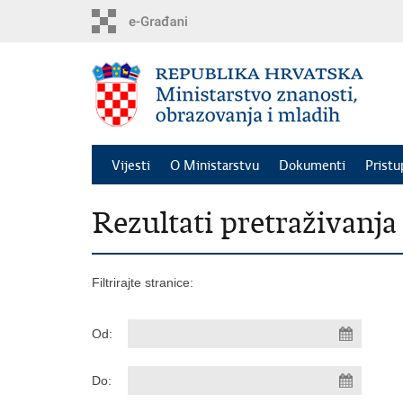
Preskoči
na
glavni
sadržaj
Vijesti
O Ministarstvu
Dokumenti
Pristu
Rezultati pretraživanja
Filtrirajte stranice:
Od:
Do: