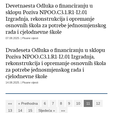
Devetnaesta Odluka o financiranju u
sklopu Poziva NPOO.C3.1.R1-I2.01
Izgradnja, rekonstrukcija i opremanje
osnovnih škola za potrebe jednosmjenskog
rada i cjelodnevne škole
07.08.2025. | Pisane vijesti
Dvadeseta Odluka o financiranju u sklopu
Poziva NPOO.C3.1.R1-I2.01 Izgradnja,
rekonstrukcija i opremanje osnovnih škola
za potrebe jednosmjenskog rada i
cjelodnevne škole
14.08.2025. | Pisane vijesti
««
« Prethodna
6
7
8
9
10
11
12
13
14
15
Sljedeća »
»»