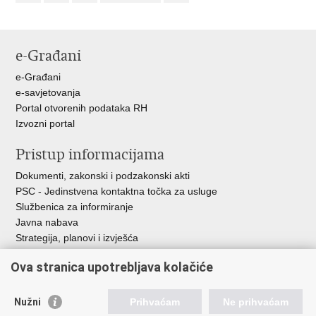
e-Građani
e-Građani
e-savjetovanja
Portal otvorenih podataka RH
Izvozni portal
Pristup informacijama
Dokumenti, zakonski i podzakonski akti
PSC - Jedinstvena kontaktna točka za usluge
Službenica za informiranje
Javna nabava
Strategija, planovi i izvješća
Savjetovanja sa zainteresiranom javnošću
Ova stranica upotrebljava kolačiće
Nužni
Prihvaćam
Ne prihvaćam
Korisne poveznice