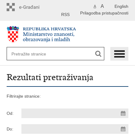
Preskoči
A
English
A
na
Prilagodba pristupačnosti
glavni
RSS
sadržaj
Rezultati pretraživanja
Filtrirajte stranice:
Od:
Do: