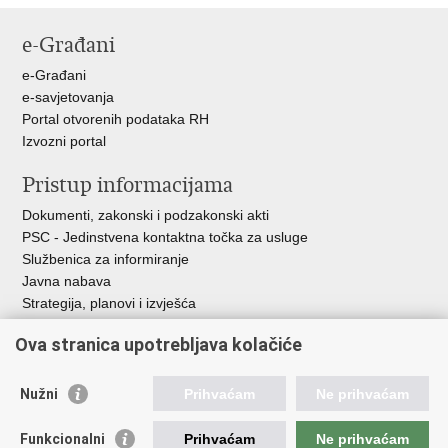
e-Građani
e-Građani
e-savjetovanja
Portal otvorenih podataka RH
Izvozni portal
Pristup informacijama
Dokumenti, zakonski i podzakonski akti
PSC - Jedinstvena kontaktna točka za usluge
Službenica za informiranje
Javna nabava
Strategija, planovi i izvješća
Savjetovanja sa zainteresiranom javnošću
Ova stranica upotrebljava kolačiće
Nužni
Prihvaćam
Ne prihvaćam
Korisne poveznice
Funkcionalni
Prihvaćam
Ne prihvaćam
Vlada RH