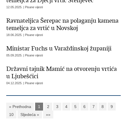
temeljca za Dječji vrtić Stenjevec
12.05.2025. | Pisane vijesti
Ravnateljica Šerepac na polaganju kamena
temeljca za vrtić u Novskoj
18.06.2025. | Pisane vijesti
Ministar Fuchs u Varaždinskoj županiji
05.09.2025. | Pisane vijesti
Državni tajnik Mamić na otvorenju vrtića
u Ljubešćici
04.12.2025. | Pisane vijesti
« Prethodna
1
2
3
4
5
6
7
8
9
10
Sljedeća »
»»