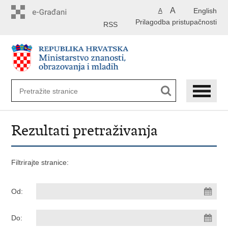
Preskoči
A
English
A
na
Prilagodba pristupačnosti
glavni
RSS
sadržaj
Rezultati pretraživanja
Filtrirajte stranice:
Od:
Do: