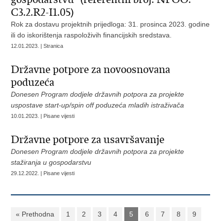
C3.2.R2-I1.05)
Rok za dostavu projektnih prijedloga: 31. prosinca 2023. godine
ili do iskorištenja raspoloživih financijskih sredstava.
12.01.2023. | Stranica
Državne potpore za novoosnovana
poduzeća
Donesen Program dodjele državnih potpora za projekte
uspostave start-up/spin off poduzeća mladih istraživača
10.01.2023. | Pisane vijesti
Državne potpore za usavršavanje
Donesen Program dodjele državnih potpora za projekte
stažiranja u gospodarstvu
29.12.2022. | Pisane vijesti
« Prethodna
1
2
3
4
5
6
7
8
9