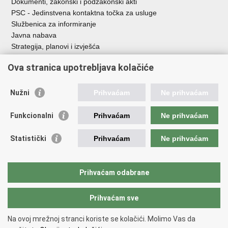
Dokumenti, zakonski i podzakonski akti
PSC - Jedinstvena kontaktna točka za usluge
Službenica za informiranje
Javna nabava
Strategija, planovi i izvješća
Savjetovanja sa zainteresiranom javnošću
Ova stranica upotrebljava kolačiće
Nužni
Prihvaćam
Ne prihvaćam
Korisne poveznice
Funkcionalni
Prihvaćam
Ne prihvaćam
Vlada RH
AZOO
Statistički
Prihvaćam
Ne prihvaćam
ASOO
AMPEU
CARNET
Prihvaćam odabrane
NCVVO
Prihvaćam sve
Povratak na vrh
Na ovoj mrežnoj stranci koriste se kolačići. Molimo Vas da
Copyright © 2026 Ministarstvo znanosti, obrazovanja i mladih.
Uvjeti