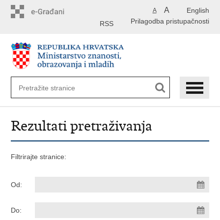
Preskoči
A
English
A
na
Prilagodba pristupačnosti
glavni
RSS
sadržaj
Rezultati pretraživanja
Filtrirajte stranice:
Od:
Do: