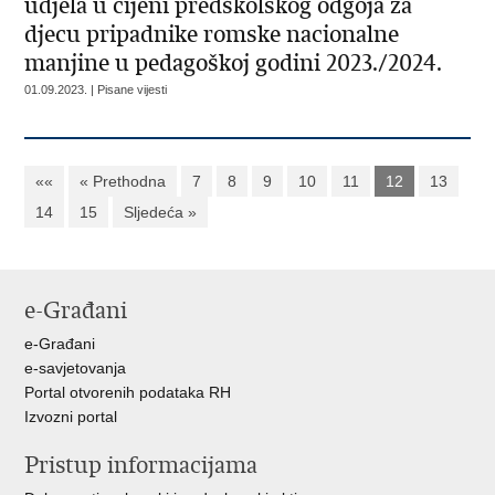
udjela u cijeni predškolskog odgoja za
djecu pripadnike romske nacionalne
manjine u pedagoškoj godini 2023./2024.
01.09.2023. | Pisane vijesti
««
« Prethodna
7
8
9
10
11
12
13
14
15
Sljedeća »
e-Građani
e-Građani
e-savjetovanja
Portal otvorenih podataka RH
Izvozni portal
Pristup informacijama