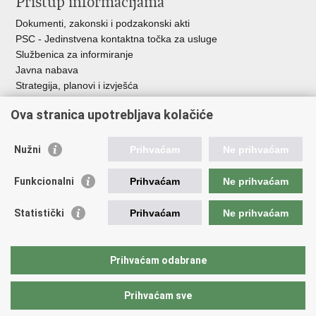
Pristup informacijama
Dokumenti, zakonski i podzakonski akti
PSC - Jedinstvena kontaktna točka za usluge
Službenica za informiranje
Javna nabava
Strategija, planovi i izvješća
Savjetovanja sa zainteresiranom javnošću
Ova stranica upotrebljava kolačiće
Nužni
Prihvaćam
Ne prihvaćam
Korisne poveznice
Funkcionalni
Prihvaćam
Ne prihvaćam
Vlada RH
AZOO
Statistički
Prihvaćam
Ne prihvaćam
ASOO
AMPEU
CARNET
Prihvaćam odabrane
NCVVO
Prihvaćam sve
Povratak na vrh