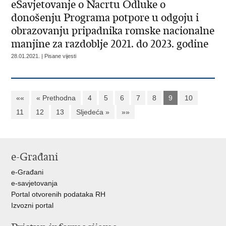
eSavjetovanje o Nacrtu Odluke o
donošenju Programa potpore u odgoju i
obrazovanju pripadnika romske nacionalne
manjine za razdoblje 2021. do 2023. godine
28.01.2021. | Pisane vijesti
««
« Prethodna
4
5
6
7
8
9
10
11
12
13
Sljedeća »
»»
e-Građani
e-Građani
e-savjetovanja
Portal otvorenih podataka RH
Izvozni portal