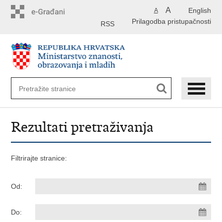
Preskoči
A
English
A
na
Prilagodba pristupačnosti
glavni
RSS
sadržaj
Rezultati pretraživanja
Filtrirajte stranice:
Od:
Do: