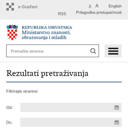
Preskoči
A
English
A
na
Prilagodba pristupačnosti
glavni
RSS
sadržaj
Rezultati pretraživanja
Filtrirajte stranice:
Od:
Do: