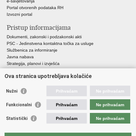
e-savjetovanja
Portal otvorenih podataka RH
Izvozni portal
Pristup informacijama
Dokumenti, zakonski i podzakonski akti
PSC - Jedinstvena kontaktna točka za usluge
Službenica za informiranje
Javna nabava
Strategija, planovi i izvješća
Savjetovanja sa zainteresiranom javnošću
Ova stranica upotrebljava kolačiće
Nužni
Prihvaćam
Ne prihvaćam
Korisne poveznice
Funkcionalni
Prihvaćam
Ne prihvaćam
Vlada RH
AZOO
Statistički
Prihvaćam
Ne prihvaćam
ASOO
AMPEU
CARNET