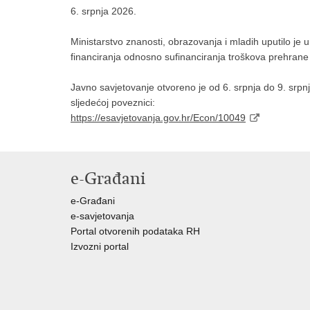
6. srpnja 2026.
Ministarstvo znanosti, obrazovanja i mladih uputilo je u
financiranja odnosno sufinanciranja troškova prehrane
Javno savjetovanje otvoreno je od 6. srpnja do 9. srpn
sljedećoj poveznici:
https://esavjetovanja.gov.hr/Econ/10049
e-Građani
e-Građani
e-savjetovanja
Portal otvorenih podataka RH
Izvozni portal