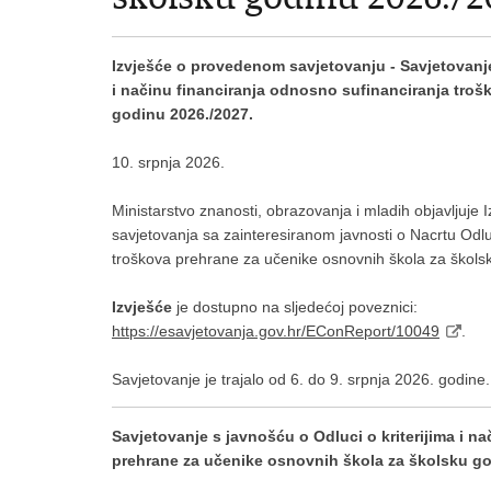
Izvješće o provedenom savjetovanju - Savjetovanje
i načinu financiranja odnosno sufinanciranja tro
godinu 2026./2027.
10. srpnja 2026.
Ministarstvo znanosti, obrazovanja i mladih objavljuje
savjetovanja sa zainteresiranom javnosti o Nacrtu Odluk
troškova prehrane za učenike osnovnih škola za škols
Izvješće
je dostupno na sljedećoj poveznici:
https://esavjetovanja.gov.hr/EConReport/10049
.
Savjetovanje je trajalo od 6. do 9. srpnja 2026. godine.
Savjetovanje s javnošću o Odluci o kriterijima i n
prehrane za učenike osnovnih škola za školsku go