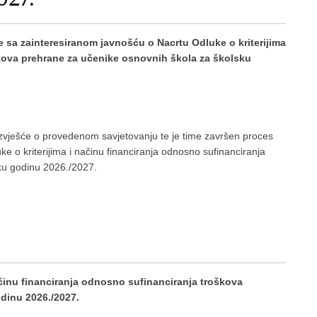
 sa zainteresiranom javnošću o Nacrtu Odluke o kriterijima
škova prehrane za učenike osnovnih škola za školsku
 Izvješće o provedenom savjetovanju te je time završen proces
e o kriterijima i načinu financiranja odnosno sufinanciranja
ku godinu 2026./2027.
ačinu financiranja odnosno sufinanciranja troškova
dinu 2026./2027.