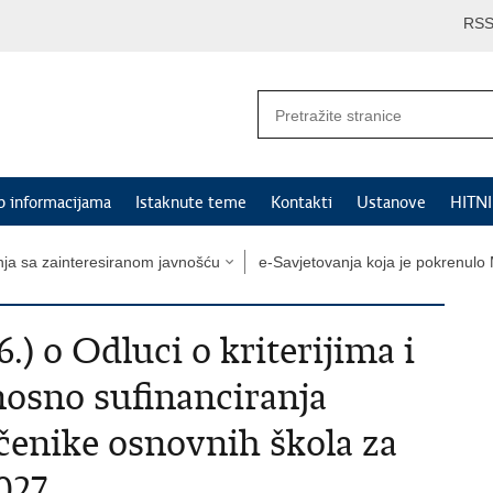
RS
p informacijama
Istaknute teme
Kontakti
Ustanove
HITN
nja sa zainteresiranom javnošću
e-Savjetovanja koja je pokrenulo 
6.) o Odluci o kriterijima i
nosno sufinanciranja
čenike osnovnih škola za
027.