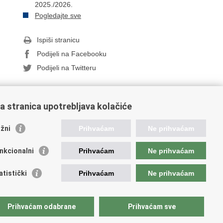
2025./2026.
Pogledajte sve
Ispiši stranicu
Podijeli na Facebooku
Podijeli na Twitteru
a stranica upotrebljava kolačiće
orisne poveznice
žni
Prihvaćam
Ne prihvaćam
ada RH
nkcionalni
Prihvaćam
Ne prihvaćam
OO
OO
atistički
Prihvaćam
Ne prihvaćam
PEU
RNET
VVO
Prihvaćam odabrane
Prihvaćam sve