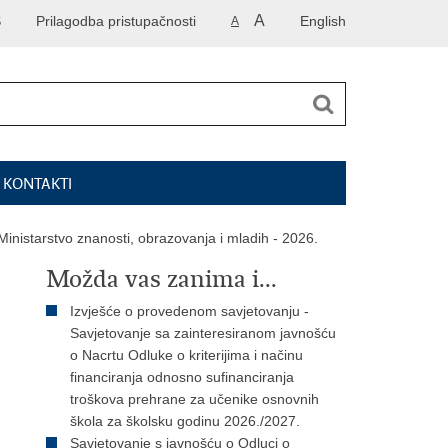
A
S
Prilagodba pristupačnosti
English
A
I KONTAKTI
Ministarstvo znanosti, obrazovanja i mladih - 2026.
Možda vas zanima i...
Izvješće o provedenom savjetovanju -
Savjetovanje sa zainteresiranom javnošću
o Nacrtu Odluke o kriterijima i načinu
financiranja odnosno sufinanciranja
troškova prehrane za učenike osnovnih
škola za školsku godinu 2026./2027.
Savjetovanje s javnošću o Odluci o