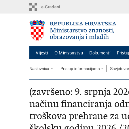
Preskoči
na
glavni
sadržaj
Vijesti
O Ministarstvu
Dokumenti
Pristu
Naslovnica
Pristup informacijama
Savjetova
(završeno: 9. srpnja 202
načinu financiranja od
troškova prehrane za u
školsku godinu 2026./2