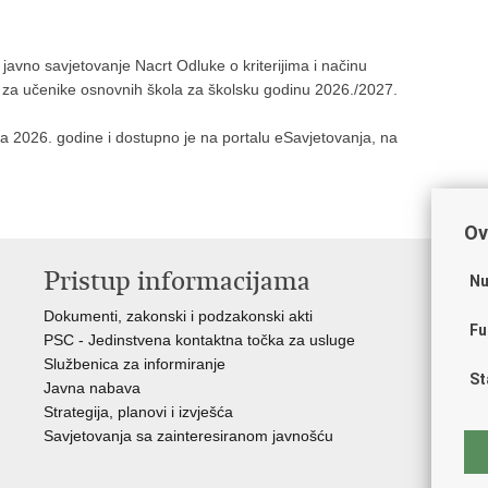
 javno savjetovanje Nacrt Odluke o kriterijima i načinu
 za učenike osnovnih škola za školsku godinu 2026./2027.
ja 2026. godine i dostupno je na portalu eSavjetovanja, na
Ov
Pristup informacijama
K
Nu
Dokumenti, zakonski i podzakonski akti
Vl
Fu
PSC - Jedinstvena kontaktna točka za usluge
AZ
Službenica za informiranje
AS
St
Javna nabava
AM
Strategija, planovi i izvješća
CA
Savjetovanja sa zainteresiranom javnošću
NC