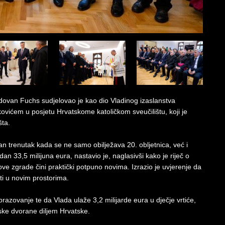
Radovan Fuchs sudjelovao je kao dio Vladinog izaslanstva
ićem u posjetu Hrvatskome katoličkom sveučilištu, koji je
šta.
n trenutak kada se ne samo obilježava 20. obljetnica, već i
an 33,5 milijuna eura, nastavio je, naglasivši kako je riječ o
e zgrade čini praktički potpuno novima. Izrazio je uvjerenje da
ati u novim prostorima.
obrazovanje te da Vlada ulaže 3,2 milijarde eura u dječje vrtiće,
tske dvorane diljem Hrvatske.