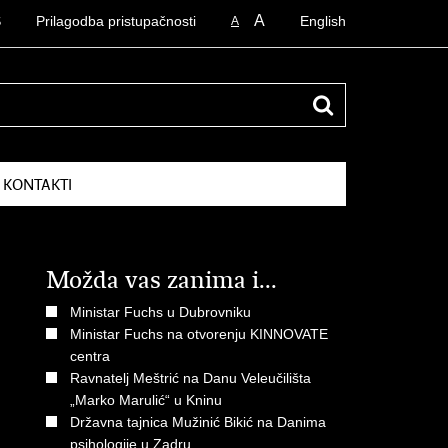
A
S
Prilagodba pristupačnosti
English
A
I KONTAKTI
Možda vas zanima i...
Ministar Fuchs u Dubrovniku
Ministar Fuchs na otvorenju KINNOVATE
centra
Ravnatelj Meštrić na Danu Veleučilišta
„Marko Marulić“ u Kninu
Državna tajnica Mužinić Bikić na Danima
psihologije u Zadru