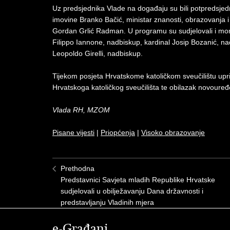
Uz predsjednika Vlade na događaju su bili potpredsjedni
imovine Branko Bačić, ministar znanosti, obrazovanja i
Gordan Grlić Radman. U programu su sudjelovali i mon
Filippo Iannone, nadbiskup, kardinal Josip Bozanić, nad
Leopoldo Girelli, nadbiskup.
Tijekom posjeta Hrvatskome katoličkom sveučilištu uprili
Hrvatskoga katoličkog sveučilišta te obilazak novoure
Vlada RH, MZOM
Pisane vijesti
|
Priopćenja
|
Visoko obrazovanje
Prethodna
Predstavnici Savjeta mladih Republike Hrvatske
sudjelovali u obilježavanju Dana državnosti i
predstavljanju Vladinih mjera
e-Građani