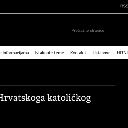
RS
p informacijama
Istaknute teme
Kontakti
Ustanove
HITN
 Hrvatskoga katoličkog