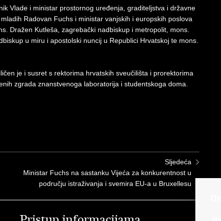
k Vlade i ministar prostornog uređenja, graditeljstva i državne
 mladih Radovan Fuchs i ministar vanjskih i europskih poslova
s. Dražen Kutleša, zagrebački nadbiskup i metropolit, mons.
biskup u miru i apostolski nuncij u Republici Hrvatskoj te mons.
čen je i susret s rektorima hrvatskih sveučilišta i prorektorima
đenih zgrada znanstvenoga laboratorija i studentskoga doma.
Sljedeća
Ministar Fuchs na sastanku Vijeća za konkurentnost u
području istraživanja i svemira EU-a u Bruxellesu
Ov
Pristup informacijama
K
Nu