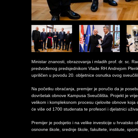
Ministar znanosti, obrazovanja i mladih prof. dr. sc. 
predvođenog predsjednikom Vlade RH Andrejom Plenkov
upriličen u povodu 20. obljetnice osnutka ovog sveučili
Na početku obraćanja, premijer je poručio da je poseba
dovršetak obnove Kampusa Sveučilišta. Projekt je vrijed
velikom i kompleksnom procesu cjelovite obnove koja ov
će više od 1700 studenata te profesori i djelatnici uživ
Premijer je podsjetio i na velike investicije u hrvatsko 
osnovne škole, srednje škole, fakultete, institute, spor