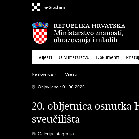
Preskoči
na
glavni
sadržaj
Vijesti
O Ministarstvu
Dokumenti
Pristu
Naslovnica
Vijesti
Objavljeno : 01.06.2026.
20. obljetnica osnutka
sveučilišta
Galerija fotografija