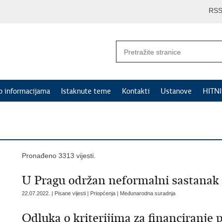
RS
p informacijama
Istaknute teme
Kontakti
Ustanove
HITN
Pronađeno 3313 vijesti.
U Pragu održan neformalni sastanak
22.07.2022. | Pisane vijesti | Priopćenja | Međunarodna suradnja
Odluka o kriterijima za financiranje 