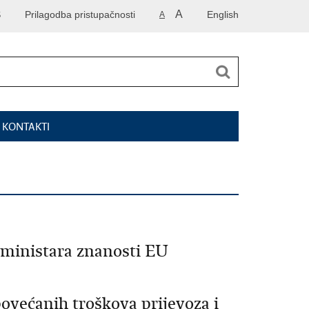
A
S
Prilagodba pristupačnosti
English
A
I KONTAKTI
 ministara znanosti EU
povećanih troškova prijevoza i