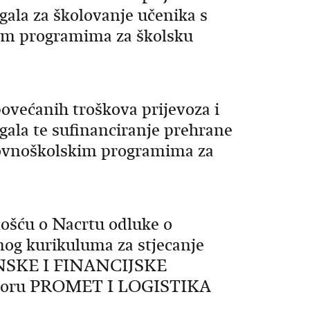
ala za školovanje učenika s
kim programima za školsku
povećanih troškova prijevoza i
ala te sufinanciranje prehrane
novnoškolskim programima za
nošću o Nacrtu odluke o
og kurikuluma za stjecanje
ANSKE I FINANCIJSKE
ktoru PROMET I LOGISTIKA