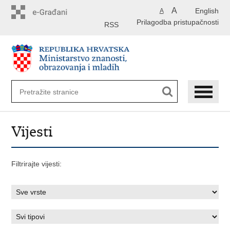
Preskoči
A
English
A
na
Prilagodba pristupačnosti
glavni
RSS
sadržaj
Vijesti
Filtrirajte vijesti: