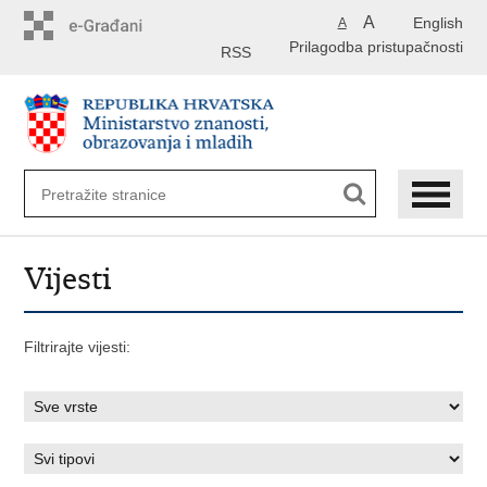
Preskoči
A
English
A
na
Prilagodba pristupačnosti
glavni
RSS
sadržaj
Vijesti
Filtrirajte vijesti: