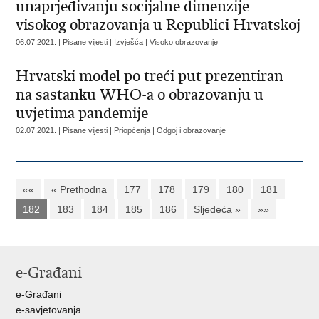
unaprjeđivanju socijalne dimenzije
visokog obrazovanja u Republici Hrvatskoj
06.07.2021. | Pisane vijesti | Izvješća | Visoko obrazovanje
Hrvatski model po treći put prezentiran
na sastanku WHO-a o obrazovanju u
uvjetima pandemije
02.07.2021. | Pisane vijesti | Priopćenja | Odgoj i obrazovanje
««
« Prethodna
177
178
179
180
181
182
183
184
185
186
Sljedeća »
»»
e-Građani
e-Građani
e-savjetovanja