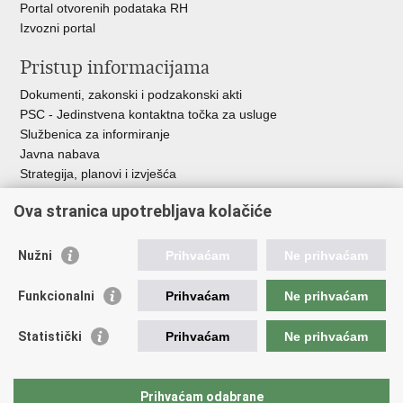
Portal otvorenih podataka RH
Izvozni portal
Pristup informacijama
Dokumenti, zakonski i podzakonski akti
PSC - Jedinstvena kontaktna točka za usluge
Službenica za informiranje
Javna nabava
Strategija, planovi i izvješća
Savjetovanja sa zainteresiranom javnošću
Ova stranica upotrebljava kolačiće
Nužni
Prihvaćam
Ne prihvaćam
Korisne poveznice
Funkcionalni
Prihvaćam
Ne prihvaćam
Vlada RH
AZOO
Statistički
Prihvaćam
Ne prihvaćam
ASOO
AMPEU
CARNET
Prihvaćam odabrane
NCVVO