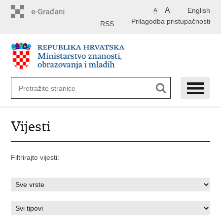
Preskoči
A
English
A
na
Prilagodba pristupačnosti
glavni
RSS
sadržaj
Vijesti
Filtrirajte vijesti: