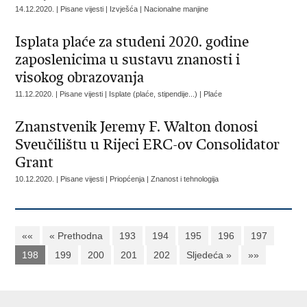
14.12.2020. | Pisane vijesti | Izvješća | Nacionalne manjine
Isplata plaće za studeni 2020. godine
zaposlenicima u sustavu znanosti i
visokog obrazovanja
11.12.2020. | Pisane vijesti | Isplate (plaće, stipendije...) | Plaće
Znanstvenik Jeremy F. Walton donosi
Sveučilištu u Rijeci ERC-ov Consolidator
Grant
10.12.2020. | Pisane vijesti | Priopćenja | Znanost i tehnologija
««
« Prethodna
193
194
195
196
197
198
199
200
201
202
Sljedeća »
»»