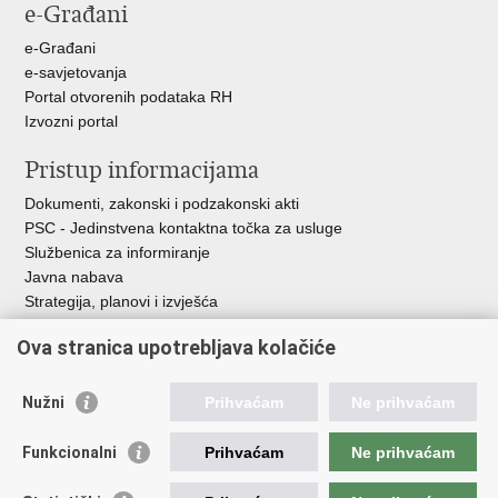
e-Građani
e-Građani
e-savjetovanja
Portal otvorenih podataka RH
Izvozni portal
Pristup informacijama
Dokumenti, zakonski i podzakonski akti
PSC - Jedinstvena kontaktna točka za usluge
Službenica za informiranje
Javna nabava
Strategija, planovi i izvješća
Savjetovanja sa zainteresiranom javnošću
Ova stranica upotrebljava kolačiće
Nužni
Prihvaćam
Ne prihvaćam
Korisne poveznice
Funkcionalni
Prihvaćam
Ne prihvaćam
Vlada RH
AZOO