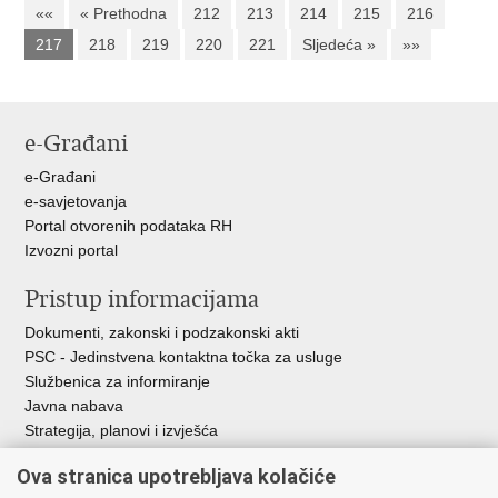
««
« Prethodna
212
213
214
215
216
217
218
219
220
221
Sljedeća »
»»
e-Građani
e-Građani
e-savjetovanja
Portal otvorenih podataka RH
Izvozni portal
Pristup informacijama
Dokumenti, zakonski i podzakonski akti
PSC - Jedinstvena kontaktna točka za usluge
Službenica za informiranje
Javna nabava
Strategija, planovi i izvješća
Savjetovanja sa zainteresiranom javnošću
Ova stranica upotrebljava kolačiće