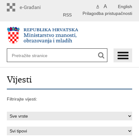
Preskoči
A
English
A
na
Prilagodba pristupačnosti
glavni
RSS
sadržaj
Vijesti
Filtrirajte vijesti: