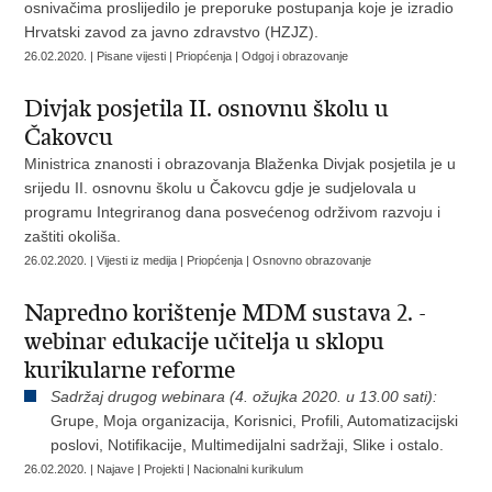
osnivačima proslijedilo je preporuke postupanja koje je izradio
Hrvatski zavod za javno zdravstvo (HZJZ).
26.02.2020. | Pisane vijesti | Priopćenja | Odgoj i obrazovanje
Divjak posjetila II. osnovnu školu u
Čakovcu
Ministrica znanosti i obrazovanja Blaženka Divjak posjetila je u
srijedu II. osnovnu školu u Čakovcu gdje je sudjelovala u
programu Integriranog dana posvećenog održivom razvoju i
zaštiti okoliša.
26.02.2020. | Vijesti iz medija | Priopćenja | Osnovno obrazovanje
Napredno korištenje MDM sustava 2. -
webinar edukacije učitelja u sklopu
kurikularne reforme
Sadržaj drugog webinara (4. ožujka 2020. u 13.00 sati):
Grupe, Moja organizacija, Korisnici, Profili, Automatizacijski
poslovi, Notifikacije, Multimedijalni sadržaji, Slike i ostalo.
26.02.2020. | Najave | Projekti | Nacionalni kurikulum