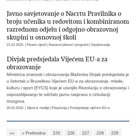
Javno savjetovanje o Nacrtu Pravilnika o
broju učenika u redovitom i kombiniranom
razrednom odjelu i odgojno-obrazovnoj
skupini u osnovnoj školi
21.02.2020. | Pisane vijesti | Nastavni planovi i programi | Savjetovanja
Divjak predsjedala Vijećem EU-a za
obrazovanje
Ministrica znanosti i obrazovanja Blaženka Divjak predsjedala je
u četvrtak u Bruxellesu Vijećem EU-a za obrazovanje, mlade,
kulturu i sport (EYCS) koje je usvojilo Rezoluciju o obrazovanju i
osposobljavanju te održalo javnu raspravu o cirkulaciji
mozgova.
20.02.2020. | Vijesti iz medija | Priopćenja | Predsjedanje vijećem EU-a
««
« Prethodna
225
226
227
228
229