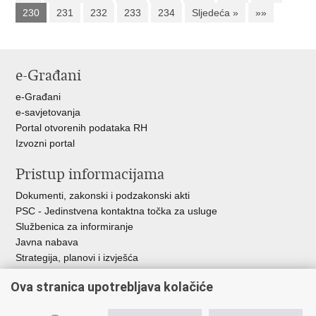
230
231
232
233
234
Sljedeća »
»»
e-Građani
e-Građani
e-savjetovanja
Portal otvorenih podataka RH
Izvozni portal
Pristup informacijama
Dokumenti, zakonski i podzakonski akti
PSC - Jedinstvena kontaktna točka za usluge
Službenica za informiranje
Javna nabava
Strategija, planovi i izvješća
Savjetovanja sa zainteresiranom javnošću
Ova stranica upotrebljava kolačiće