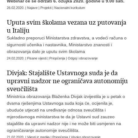
Webinar će se održati 6. ožujka 2020. godine u 9.00 sati.
26.02.2020. | Najave | Projekti | Nacionalni kurikulum
Uputa svim školama vezana uz putovanja
u Italiju
Sukladno preporuci Ministarstva zdravstva, a vodeći računa o
sigurnosti učenika i nastavnika, Ministarstvo znanosti i
obrazovanja dalo je uputu svim školama
24.02.2020. | Pisane vijesti | Priopćenja | Odgoj i obrazovanje
Divjak: Stajalište Ustavnoga suda je da
upravni nadzor ne ograničava autonomiju
sveučilišta
Ministrica obrazovanja Blaženka Divjak izvijestila je u petak o
dvama rješenjima Ustavnoga suda koja će, ocijenila je,
ubuduće utjecati na uređivanje odnosa sveučilišta i
mjerodavnoga ministarstva te da je Ustavni sud zauzeo
stajalište da upravni nadzor nije i ne može biti usmjeren na
ograničavanje autonomije sveučilišta.
21.02.2020. | Vijesti iz medija | Priopćenja | Visoko obrazovanje