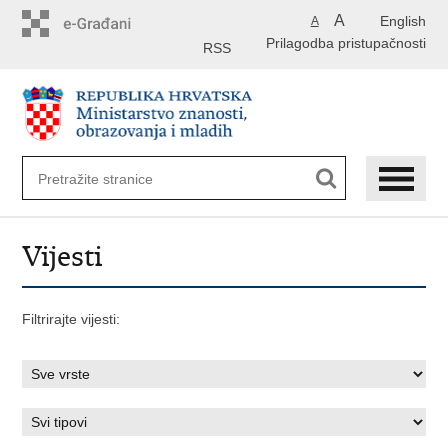
Preskoči
A
English
A
na
Prilagodba pristupačnosti
glavni
RSS
sadržaj
Vijesti
Filtrirajte vijesti: