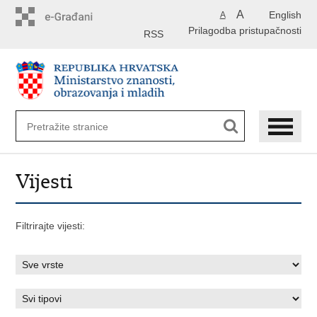
Preskoči
A
English
A
na
Prilagodba pristupačnosti
glavni
RSS
sadržaj
Vijesti
Filtrirajte vijesti: