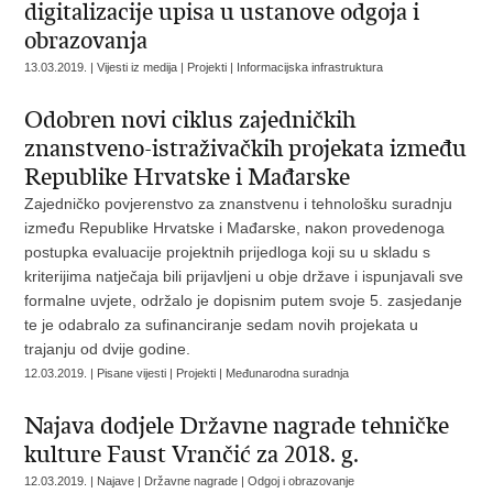
digitalizacije upisa u ustanove odgoja i
obrazovanja
13.03.2019. | Vijesti iz medija | Projekti | Informacijska infrastruktura
Odobren novi ciklus zajedničkih
znanstveno-istraživačkih projekata između
Republike Hrvatske i Mađarske
Zajedničko povjerenstvo za znanstvenu i tehnološku suradnju
između Republike Hrvatske i Mađarske, nakon provedenoga
postupka evaluacije projektnih prijedloga koji su u skladu s
kriterijima natječaja bili prijavljeni u obje države i ispunjavali sve
formalne uvjete, održalo je dopisnim putem svoje 5. zasjedanje
te je odabralo za sufinanciranje sedam novih projekata u
trajanju od dvije godine.
12.03.2019. | Pisane vijesti | Projekti | Međunarodna suradnja
Najava dodjele Državne nagrade tehničke
kulture Faust Vrančić za 2018. g.
12.03.2019. | Najave | Državne nagrade | Odgoj i obrazovanje