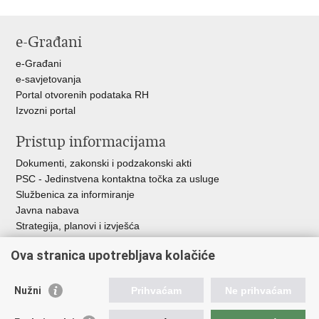
e-Građani
e-Građani
e-savjetovanja
Portal otvorenih podataka RH
Izvozni portal
Pristup informacijama
Dokumenti, zakonski i podzakonski akti
PSC - Jedinstvena kontaktna točka za usluge
Službenica za informiranje
Javna nabava
Strategija, planovi i izvješća
Savjetovanja sa zainteresiranom javnošću
Ova stranica upotrebljava kolačiće
Nužni
Prihvaćam
Ne prihvaćam
Korisne poveznice