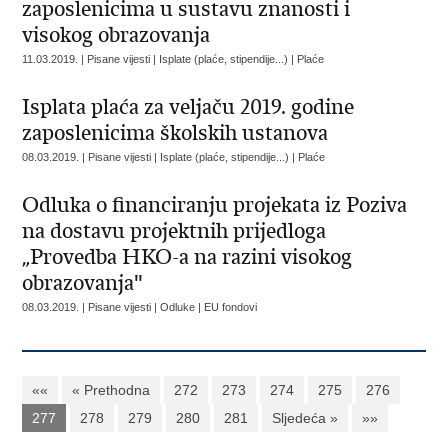
zaposlenicima u sustavu znanosti i
visokog obrazovanja
11.03.2019. | Pisane vijesti | Isplate (plaće, stipendije...) | Plaće
Isplata plaća za veljaču 2019. godine
zaposlenicima školskih ustanova
08.03.2019. | Pisane vijesti | Isplate (plaće, stipendije...) | Plaće
Odluka o financiranju projekata iz Poziva
na dostavu projektnih prijedloga
„Provedba HKO-a na razini visokog
obrazovanja"
08.03.2019. | Pisane vijesti | Odluke | EU fondovi
««
« Prethodna
272
273
274
275
276
277
278
279
280
281
Sljedeća »
»»