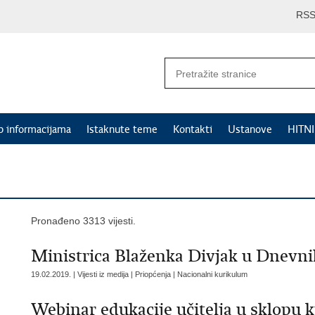
RS
p informacijama
Istaknute teme
Kontakti
Ustanove
HITN
Pronađeno 3313 vijesti.
Ministrica Blaženka Divjak u Dnevnik
19.02.2019. | Vijesti iz medija | Priopćenja | Nacionalni kurikulum
Webinar edukacije učitelja u sklopu 