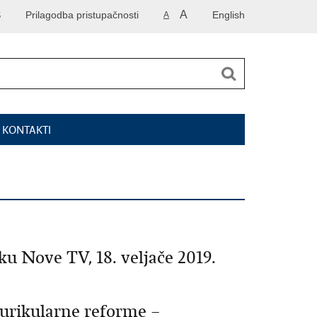
A
S
Prilagodba pristupačnosti
English
A
I KONTAKTI
u Nove TV, 18. veljače 2019.
kurikularne reforme –