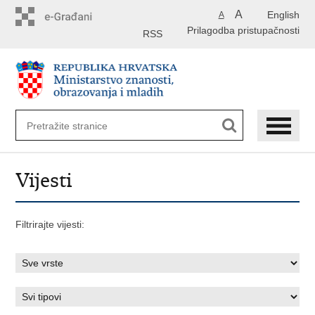
Preskoči
A
English
A
na
Prilagodba pristupačnosti
glavni
RSS
sadržaj
Vijesti
Filtrirajte vijesti: