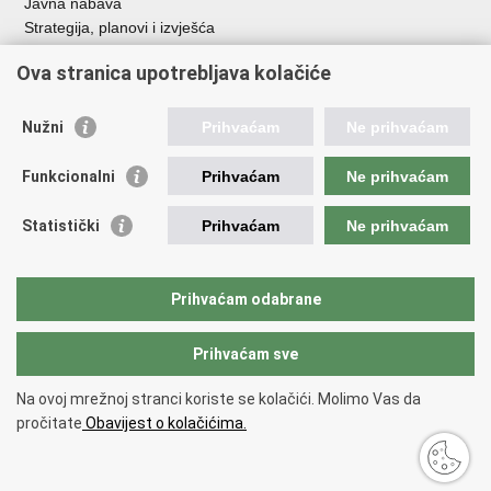
Javna nabava
Strategija, planovi i izvješća
Savjetovanja sa zainteresiranom javnošću
Ova stranica upotrebljava kolačiće
Nužni
Prihvaćam
Ne prihvaćam
Korisne poveznice
Funkcionalni
Prihvaćam
Ne prihvaćam
Vlada RH
AZOO
Statistički
Prihvaćam
Ne prihvaćam
ASOO
AMPEU
CARNET
Prihvaćam odabrane
NCVVO
Prihvaćam sve
Povratak na vrh
Na ovoj mrežnoj stranci koriste se kolačići. Molimo Vas da
Copyright © 2026 Ministarstvo znanosti, obrazovanja i mladih.
Uvjeti
pročitate
Obavijest o kolačićima.
korištenja
Izjava o pristupačnosti