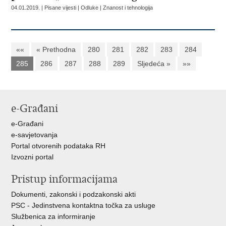
04.01.2019. | Pisane vijesti | Odluke | Znanost i tehnologija
««
« Prethodna
280
281
282
283
284
285
286
287
288
289
Sljedeća »
»»
e-Građani
e-Građani
e-savjetovanja
Portal otvorenih podataka RH
Izvozni portal
Pristup informacijama
Dokumenti, zakonski i podzakonski akti
PSC - Jedinstvena kontaktna točka za usluge
Službenica za informiranje