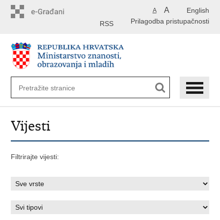
Preskoči
A
English
A
na
Prilagodba pristupačnosti
glavni
RSS
sadržaj
Vijesti
Filtrirajte vijesti: