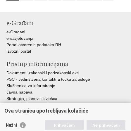
e-Građani
e-Građani
e-savjetovanja
Portal otvorenih podataka RH
Izvozni portal
Pristup informacijama
Dokumenti, zakonski i podzakonski akti
PSC - Jedinstvena kontaktna točka za usluge
Službenica za informiranje
Javna nabava
Strategija, planovi i izvješća
Savjetovanja sa zainteresiranom javnošću
Ova stranica upotrebljava kolačiće
Nužni
Prihvaćam
Ne prihvaćam
Korisne poveznice