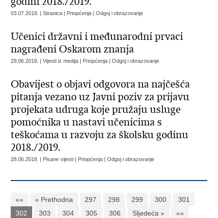
godini 2018./2019.
03.07.2018. | Stranica | Priopćenja | Odgoj i obrazovanje
Učenici državni i međunarodni prvaci
nagrađeni Oskarom znanja
29.06.2018. | Vijesti iz medija | Priopćenja | Odgoj i obrazovanje
Obavijest o objavi odgovora na najčešća
pitanja vezano uz Javni poziv za prijavu
projekata udruga koje pružaju usluge
pomoćnika u nastavi učenicima s
teškoćama u razvoju za školsku godinu
2018./2019.
28.06.2018. | Pisane vijesti | Priopćenja | Odgoj i obrazovanje
««
« Prethodna
297
298
299
300
301
302
303
304
305
306
Sljedeća »
»»