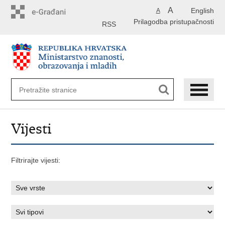
Preskoči
A
English
A
na
Prilagodba pristupačnosti
glavni
RSS
sadržaj
Vijesti
Filtrirajte vijesti: