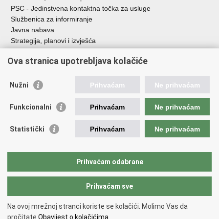
PSC - Jedinstvena kontaktna točka za usluge
Službenica za informiranje
Javna nabava
Strategija, planovi i izvješća
Savjetovanja sa zainteresiranom javnošću
Ova stranica upotrebljava kolačiće
Nužni
Prihvaćam
Ne prihvaćam
Korisne poveznice
Funkcionalni
Prihvaćam
Ne prihvaćam
Vlada RH
AZOO
Statistički
Prihvaćam
Ne prihvaćam
ASOO
AMPEU
CARNET
Prihvaćam odabrane
NCVVO
Prihvaćam sve
Povratak na vrh
Na ovoj mrežnoj stranci koriste se kolačići. Molimo Vas da
Copyright © 2026 Ministarstvo znanosti, obrazovanja i mladih.
Uvjeti
pročitate
Obavijest o kolačićima.