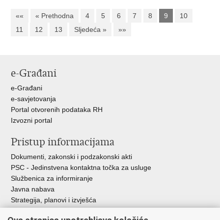
««
« Prethodna
4
5
6
7
8
9
10
11
12
13
Sljedeća »
»»
e-Građani
e-Građani
e-savjetovanja
Portal otvorenih podataka RH
Izvozni portal
Pristup informacijama
Dokumenti, zakonski i podzakonski akti
PSC - Jedinstvena kontaktna točka za usluge
Službenica za informiranje
Javna nabava
Strategija, planovi i izvješća
Savjetovanja sa zainteresiranom javnošću