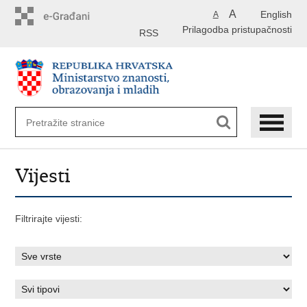
Preskoči
A
English
A
na
Prilagodba pristupačnosti
glavni
RSS
sadržaj
Vijesti
Filtrirajte vijesti: