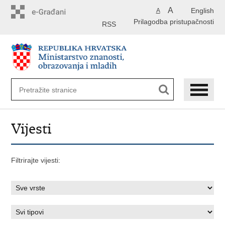
Preskoči
A
English
A
na
Prilagodba pristupačnosti
glavni
RSS
sadržaj
Vijesti
Filtrirajte vijesti: