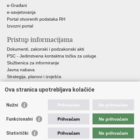
e-Građani
e-savjetovanja
Portal otvorenih podataka RH
Izvozni portal
Pristup informacijama
Dokumenti, zakonski i podzakonski akti
PSC - Jedinstvena kontaktna točka za usluge
Službenica za informiranje
Javna nabava
Strategija, planovi i izvješća
Savjetovanja sa zainteresiranom javnošću
Ova stranica upotrebljava kolačiće
Nužni
Prihvaćam
Ne prihvaćam
Korisne poveznice
Funkcionalni
Prihvaćam
Ne prihvaćam
Vlada RH
AZOO
Statistički
Prihvaćam
Ne prihvaćam
ASOO