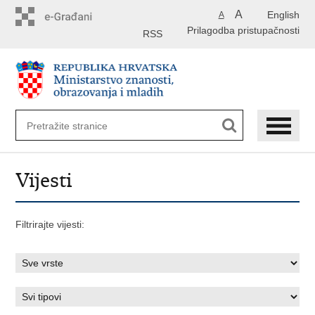
Preskoči
A
English
A
na
Prilagodba pristupačnosti
glavni
RSS
sadržaj
Vijesti
Filtrirajte vijesti: