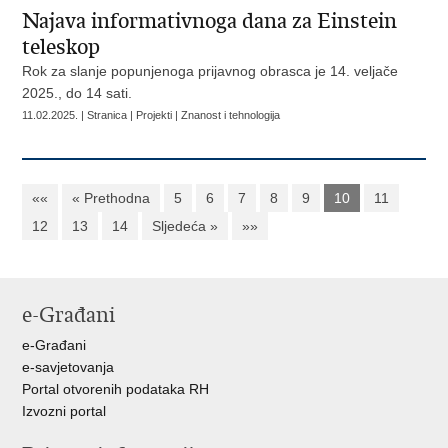
Najava informativnoga dana za Einstein
teleskop
Rok za slanje popunjenoga prijavnog obrasca je 14. veljače
2025., do 14 sati.
11.02.2025. | Stranica | Projekti | Znanost i tehnologija
««
« Prethodna
5
6
7
8
9
10
11
12
13
14
Sljedeća »
»»
e-Građani
e-Građani
e-savjetovanja
Portal otvorenih podataka RH
Izvozni portal