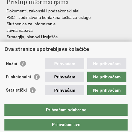
Pristup informacijama
Dokumenti, zakonski i podzakonski akti
PSC - Jedinstvena kontaktna točka za usluge
Službenica za informiranje
Javna nabava
Strategija, planovi i izvješća
Savjetovanja sa zainteresiranom javnošću
Ova stranica upotrebljava kolačiće
Nužni
Prihvaćam
Ne prihvaćam
Korisne poveznice
Funkcionalni
Prihvaćam
Ne prihvaćam
Vlada RH
AZOO
Statistički
Prihvaćam
Ne prihvaćam
ASOO
AMPEU
CARNET
Prihvaćam odabrane
NCVVO
Prihvaćam sve