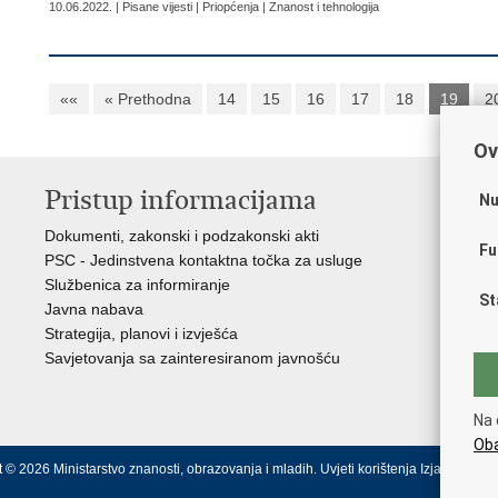
10.06.2022. | Pisane vijesti | Priopćenja | Znanost i tehnologija
««
« Prethodna
14
15
16
17
18
19
2
Ov
Pristup informacijama
K
Nu
Dokumenti, zakonski i podzakonski akti
Vl
Fu
PSC - Jedinstvena kontaktna točka za usluge
AZ
Službenica za informiranje
AS
St
Javna nabava
AM
Strategija, planovi i izvješća
CA
Savjetovanja sa zainteresiranom javnošću
NC
Na 
Oba
 © 2026 Ministarstvo znanosti, obrazovanja i mladih.
Uvjeti korištenja
Izjava o pris