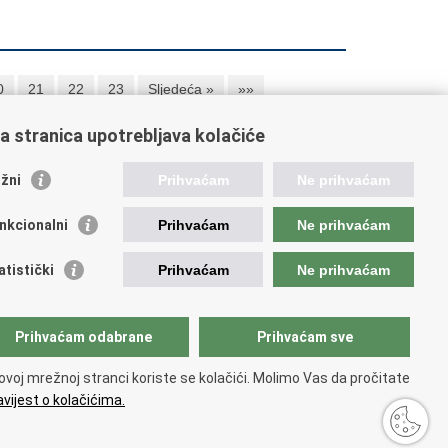
0
21
22
23
Sljedeća »
»»
a stranica upotrebljava kolačiće
orisne poveznice
žni
Prihvaćam
Ne prihvaćam
ada RH
nkcionalni
Prihvaćam
Ne prihvaćam
OO
OO
atistički
Prihvaćam
Ne prihvaćam
PEU
RNET
VVO
Prihvaćam odabrane
Prihvaćam sve
ovoj mrežnoj stranci koriste se kolačići. Molimo Vas da pročitate
vijest o kolačićima.
tupačnosti