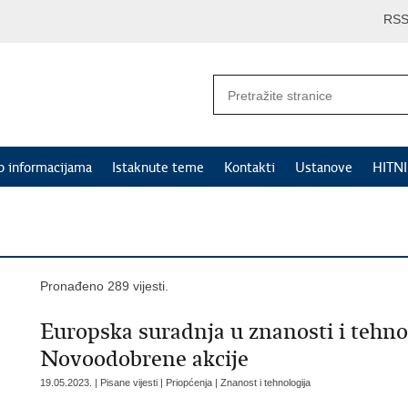
RS
p informacijama
Istaknute teme
Kontakti
Ustanove
HITN
Pronađeno 289 vijesti.
Europska suradnja u znanosti i tehno
Novoodobrene akcije
19.05.2023. | Pisane vijesti | Priopćenja | Znanost i tehnologija