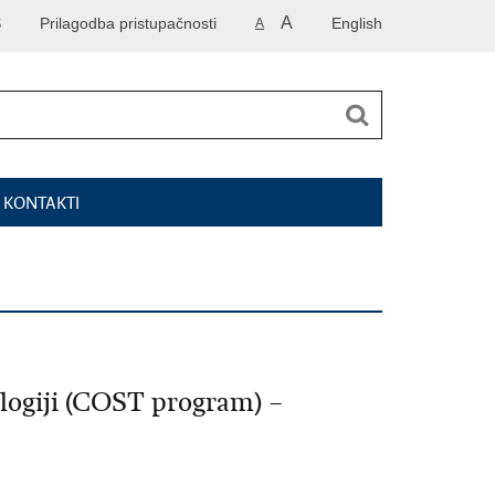
A
S
Prilagodba pristupačnosti
English
A
I KONTAKTI
logiji (COST program) –