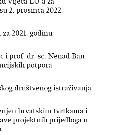
ku Vijeća EU-a za
u 2. prosinca 2022.
 za 2021. godinu
c i prof. dr. sc. Nenad Ban
ncijskih potpora
skog društvenog istraživanja
enjen hrvatskim tvrtkama i
ave projektnih prijedloga u
a