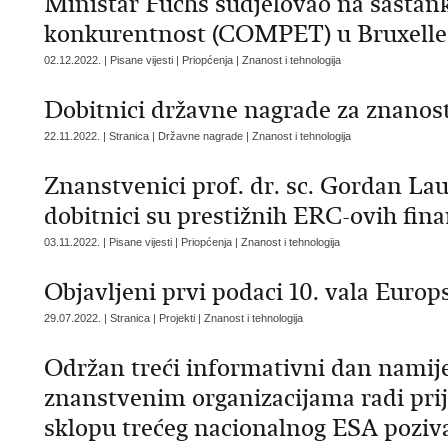
Ministar Fuchs sudjelovao na sastan
konkurentnost (COMPET) u Bruxelles
02.12.2022. | Pisane vijesti | Priopćenja | Znanost i tehnologija
Dobitnici državne nagrade za znanost
22.11.2022. | Stranica | Državne nagrade | Znanost i tehnologija
Znanstvenici prof. dr. sc. Gordan Lau
dobitnici su prestižnih ERC-ovih fina
03.11.2022. | Pisane vijesti | Priopćenja | Znanost i tehnologija
Objavljeni prvi podaci 10. vala Europ
29.07.2022. | Stranica | Projekti | Znanost i tehnologija
Održan treći informativni dan namij
znanstvenim organizacijama radi prij
sklopu trećeg nacionalnog ESA poziv