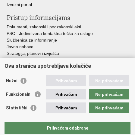
Izvozni portal
Pristup informacijama
Dokumenti, zakonski i podzakonski akti
PSC - Jedinstvena kontaktna točka za usluge
Službenica za informiranje
Javna nabava
Strategija, planovi i izvješća
Savjetovanja sa zainteresiranom javnošću
Ova stranica upotrebljava kolačiće
Nužni
Prihvaćam
Ne prihvaćam
Korisne poveznice
Funkcionalni
Prihvaćam
Ne prihvaćam
Vlada RH
AZOO
Statistički
Prihvaćam
Ne prihvaćam
ASOO
AMPEU
CARNET
Prihvaćam odabrane
NCVVO