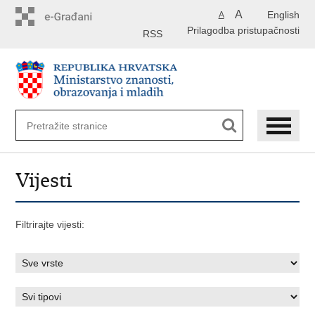
Preskoči
A
English
A
na
Prilagodba pristupačnosti
glavni
RSS
sadržaj
Vijesti
Filtrirajte vijesti: