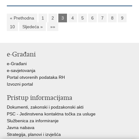
« Prethodna
1
2
3
4
5
6
7
8
9
10
Sljedeća »
»»
e-Građani
e-Građani
e-savjetovanja
Portal otvorenih podataka RH
Izvozni portal
Pristup informacijama
Dokumenti, zakonski i podzakonski akti
PSC - Jedinstvena kontaktna točka za usluge
Službenica za informiranje
Javna nabava
Strategija, planovi i izvješća