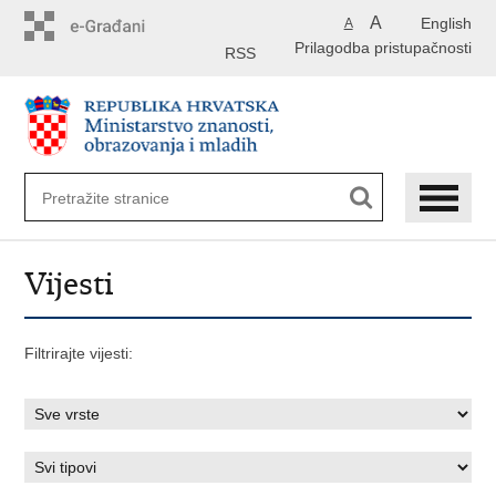
Preskoči
A
English
A
na
Prilagodba pristupačnosti
glavni
RSS
sadržaj
Vijesti
Filtrirajte vijesti: