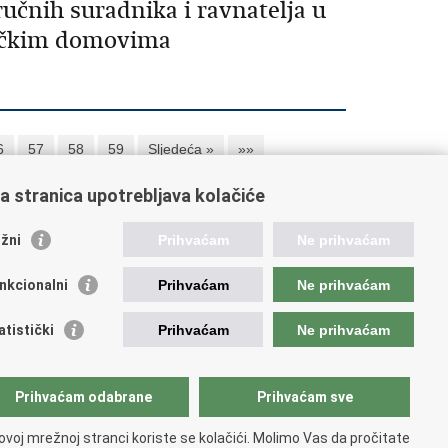
ručnih suradnika i ravnatelja u
ničkim domovima
6
57
58
59
Sljedeća »
»»
a stranica upotrebljava kolačiće
orisne poveznice
žni
Prihvaćam
Ne prihvaćam
ada RH
nkcionalni
Prihvaćam
Ne prihvaćam
OO
OO
atistički
Prihvaćam
Ne prihvaćam
PEU
RNET
VVO
Prihvaćam odabrane
Prihvaćam sve
ovoj mrežnoj stranci koriste se kolačići. Molimo Vas da pročitate