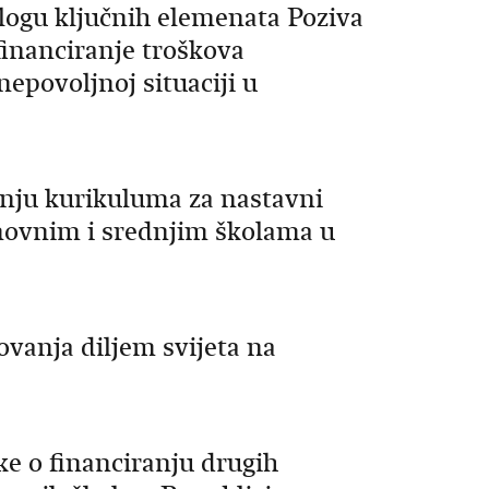
logu ključnih elemenata Poziva
financiranje troškova
epovoljnoj situaciji u
enju kurikuluma za nastavni
snovnim i srednjim školama u
ovanja diljem svijeta na
ke o financiranju drugih