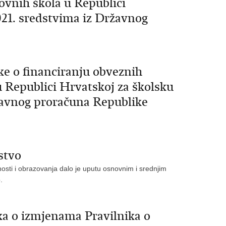
ovnih škola u Republici
021. sredstvima iz Državnog
ke o financiranju obveznih
u Republici Hrvatskoj za školsku
žavnog proračuna Republike
stvo
nosti i obrazovanja dalo je uputu osnovnim i srednjim
.
ka o izmjenama Pravilnika o