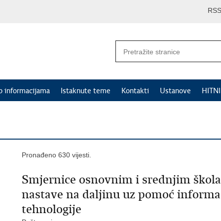
RS
p informacijama
Istaknute teme
Kontakti
Ustanove
HITN
Pronađeno 630 vijesti.
Smjernice osnovnim i srednjim škola
nastave na daljinu uz pomoć informa
tehnologije