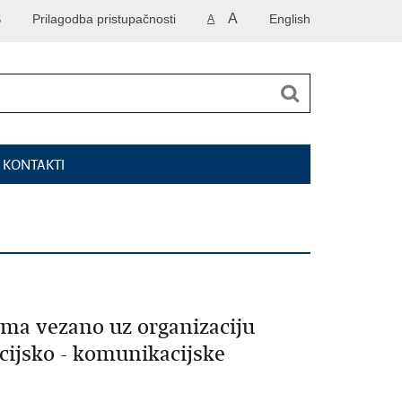
A
S
Prilagodba pristupačnosti
English
A
I KONTAKTI
ma vezano uz organizaciju
cijsko - komunikacijske