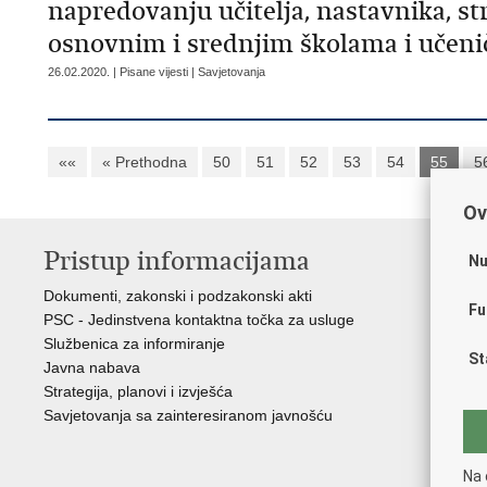
napredovanju učitelja, nastavnika, st
osnovnim i srednjim školama i uče
26.02.2020. | Pisane vijesti | Savjetovanja
««
« Prethodna
50
51
52
53
54
55
5
Ov
Pristup informacijama
K
Nu
Dokumenti, zakonski i podzakonski akti
Vl
Fu
PSC - Jedinstvena kontaktna točka za usluge
AZ
Službenica za informiranje
AS
St
Javna nabava
AM
Strategija, planovi i izvješća
CA
Savjetovanja sa zainteresiranom javnošću
NC
Na 