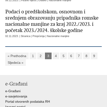
08.12.2023. | Pisane vijesti | Odluke | Nacionalne manjine
Podaci o predškolskom, osnovnom i
srednjem obrazovanju pripadnika romske
nacionalne manjine za kraj 2022./2023. i
početak 2023./2024. školske godine
02.11.2023. | Stranica | Priopćenja | Nacionalne manjine
« Prethodna
1
2
3
4
5
6
7
8
9
Sljedeća »
e-Građani
e-Građani
e-savjetovanja
Portal otvorenih podataka RH
Izvozni portal