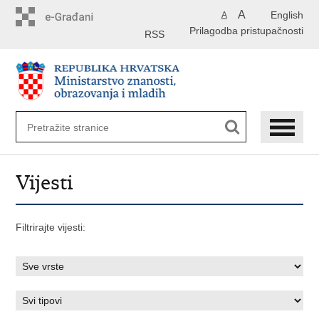
Preskoči
A
English
A
na
Prilagodba pristupačnosti
glavni
RSS
sadržaj
Vijesti
Filtrirajte vijesti: