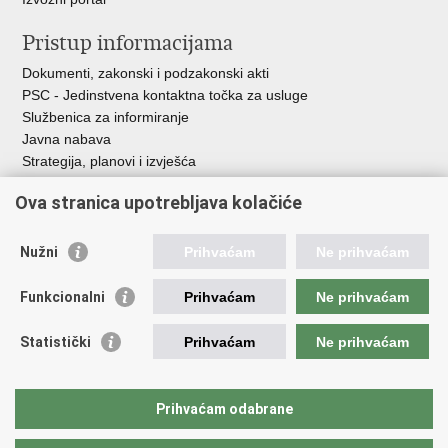
Pristup informacijama
Dokumenti, zakonski i podzakonski akti
PSC - Jedinstvena kontaktna točka za usluge
Službenica za informiranje
Javna nabava
Strategija, planovi i izvješća
Savjetovanja sa zainteresiranom javnošću
Ova stranica upotrebljava kolačiće
Nužni
Prihvaćam
Ne prihvaćam
Korisne poveznice
Funkcionalni
Prihvaćam
Ne prihvaćam
Vlada RH
AZOO
Statistički
Prihvaćam
Ne prihvaćam
ASOO
AMPEU
CARNET
Prihvaćam odabrane
NCVVO