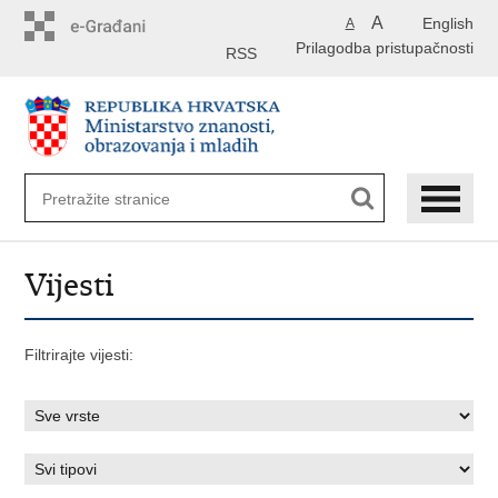
Preskoči
A
English
A
na
Prilagodba pristupačnosti
glavni
RSS
sadržaj
Vijesti
Filtrirajte vijesti: