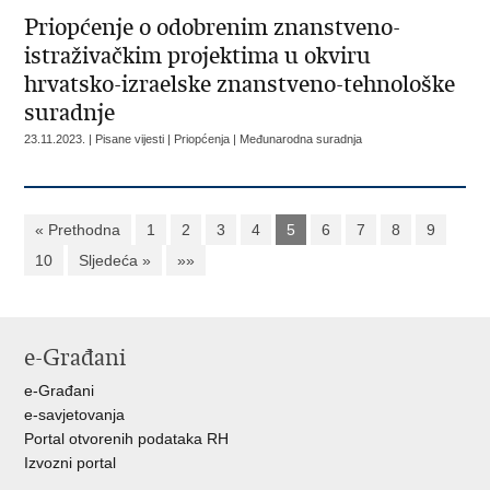
Priopćenje o odobrenim znanstveno-
istraživačkim projektima u okviru
hrvatsko-izraelske znanstveno-tehnološke
suradnje
23.11.2023. | Pisane vijesti | Priopćenja | Međunarodna suradnja
« Prethodna
1
2
3
4
5
6
7
8
9
10
Sljedeća »
»»
e-Građani
e-Građani
e-savjetovanja
Portal otvorenih podataka RH
Izvozni portal