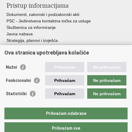
Pristup informacijama
Dokumenti, zakonski i podzakonski akti
PSC - Jedinstvena kontaktna točka za usluge
Službenica za informiranje
Javna nabava
Strategija, planovi i izvješća
Savjetovanja sa zainteresiranom javnošću
Ova stranica upotrebljava kolačiće
Nužni
Prihvaćam
Ne prihvaćam
Korisne poveznice
Funkcionalni
Prihvaćam
Ne prihvaćam
Vlada RH
AZOO
Statistički
Prihvaćam
Ne prihvaćam
ASOO
AMPEU
CARNET
Prihvaćam odabrane
NCVVO
Prihvaćam sve