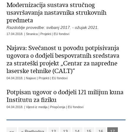
Modernizacija sustava stručnog
usavršavanja nastavnika strukovnih
predmeta
Razdoblje provedbe: svibanj 2017. - ožujak 2021.
17.04.2018. | Stranica | Projekti | EU fondovi
Najava: Svečanost u povodu potpisivanja
ugovora o dodjeli bespovratnih sredstava
za strateški projekt „Centar za napredne
laserske tehnike (CALT)“
04.04.2018. | Najave | Projekti | EU fondovi
Potpisan ugovor o dodjeli 121 milijun kuna
Institutu za fiziku
04.04.2018. | Vijesti iz medija | Priopćenja | EU fondovi
««
« Prethodna
12
13
14
15
16
17