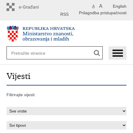
Preskoči
A
English
A
na
Prilagodba pristupačnosti
glavni
RSS
sadržaj
Vijesti
Filtrirajte vijesti: