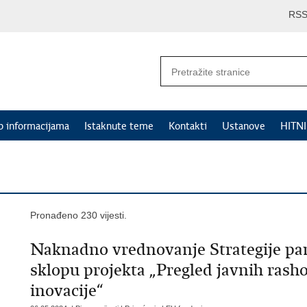
RS
p informacijama
Istaknute teme
Kontakti
Ustanove
HITN
Pronađeno 230 vijesti.
Naknadno vrednovanje Strategije pame
sklopu projekta „Pregled javnih rasho
inovacije“