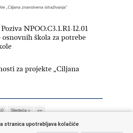
e „Ciljana znanstvena istraživanja“
u Poziva NPOO.C3.1.R1-I2.01
e osnovnih škola za potrebe
kole
osti za projekte „Ciljana
10
Sljedeća »
»»
a stranica upotrebljava kolačiće