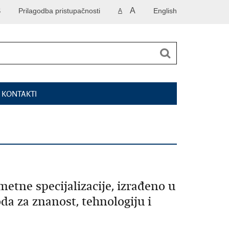
A
S
Prilagodba pristupačnosti
English
A
I KONTAKTI
tne specijalizacije, izrađeno u
da za znanost, tehnologiju i