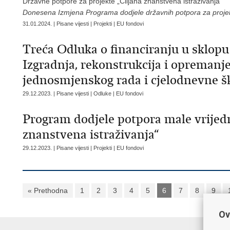
Državne potpore za projekte „Ciljana znanstvena istraživanja“
Donesena Izmjena Programa dodjele državnih potpora za projekt
31.01.2024. | Pisane vijesti | Projekti | EU fondovi
Treća Odluka o financiranju u sklop
Izgradnja, rekonstrukcija i opremanj
jednosmjenskog rada i cjelodnevne š
29.12.2023. | Pisane vijesti | Odluke | EU fondovi
Program dodjele potpora male vrijedn
znanstvena istraživanja“
29.12.2023. | Pisane vijesti | Projekti | EU fondovi
« Prethodna
1
2
3
4
5
6
7
8
9
Ov