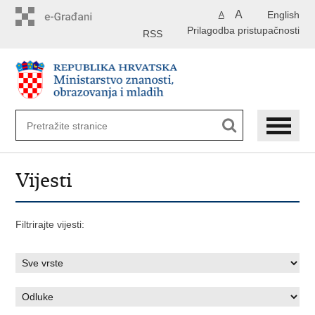
Preskoči
A
English
A
na
Prilagodba pristupačnosti
glavni
RSS
sadržaj
Vijesti
Filtrirajte vijesti: