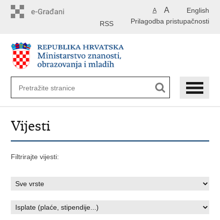
Preskoči
A
English
A
na
Prilagodba pristupačnosti
glavni
RSS
sadržaj
Vijesti
Filtrirajte vijesti: