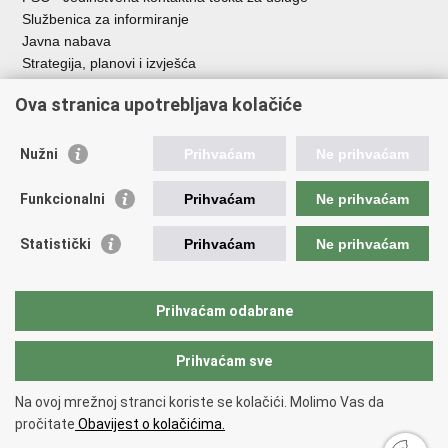
Službenica za informiranje
Javna nabava
Strategija, planovi i izvješća
Savjetovanja sa zainteresiranom javnošću
Ova stranica upotrebljava kolačiće
Nužni
Prihvaćam
Ne prihvaćam
Korisne poveznice
Funkcionalni
Prihvaćam
Ne prihvaćam
Vlada RH
AZOO
Statistički
Prihvaćam
Ne prihvaćam
ASOO
AMPEU
CARNET
Prihvaćam odabrane
NCVVO
Prihvaćam sve
Povratak na vrh
Na ovoj mrežnoj stranci koriste se kolačići. Molimo Vas da
Copyright © 2026 Ministarstvo znanosti, obrazovanja i mladih.
Uvjeti
pročitate
Obavijest o kolačićima.
korištenja
Izjava o pristupačnosti