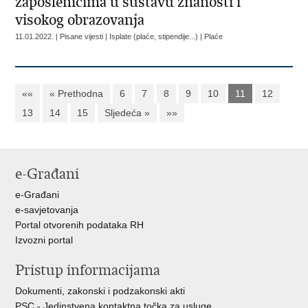
zaposlenicima u sustavu znanosti i
visokog obrazovanja
11.01.2022. | Pisane vijesti | Isplate (plaće, stipendije...) | Plaće
««
« Prethodna
6
7
8
9
10
11
12
13
14
15
Sljedeća »
»»
e-Građani
e-Građani
e-savjetovanja
Portal otvorenih podataka RH
Izvozni portal
Pristup informacijama
Dokumenti, zakonski i podzakonski akti
PSC - Jedinstvena kontaktna točka za usluge