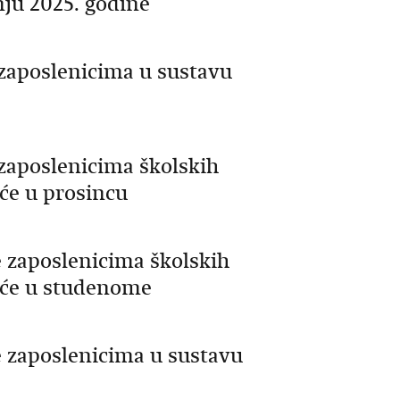
nju 2025. godine
e zaposlenicima u sustavu
e zaposlenicima školskih
aće u prosincu
e zaposlenicima školskih
laće u studenome
e zaposlenicima u sustavu