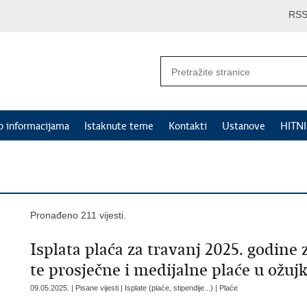
RS
p informacijama
Istaknute teme
Kontakti
Ustanove
HITN
Pronađeno 211 vijesti.
Isplata plaća za travanj 2025. godine
te prosječne i medijalne plaće u ožuj
09.05.2025. | Pisane vijesti | Isplate (plaće, stipendije...) | Plaće