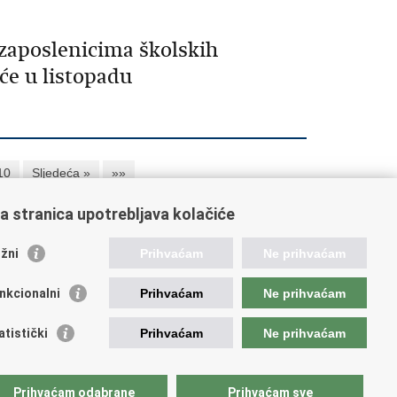
 zaposlenicima školskih
će u listopadu
10
Sljedeća »
»»
a stranica upotrebljava kolačiće
orisne poveznice
žni
Prihvaćam
Ne prihvaćam
ada RH
nkcionalni
Prihvaćam
Ne prihvaćam
OO
OO
atistički
Prihvaćam
Ne prihvaćam
PEU
RNET
VVO
Prihvaćam odabrane
Prihvaćam sve