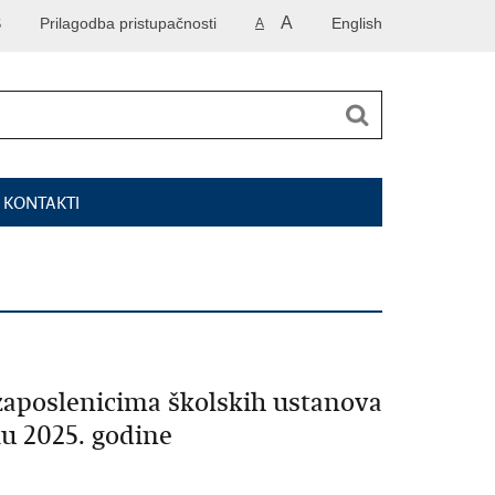
A
S
Prilagodba pristupačnosti
English
A
I KONTAKTI
 zaposlenicima školskih ustanova
ku 2025. godine