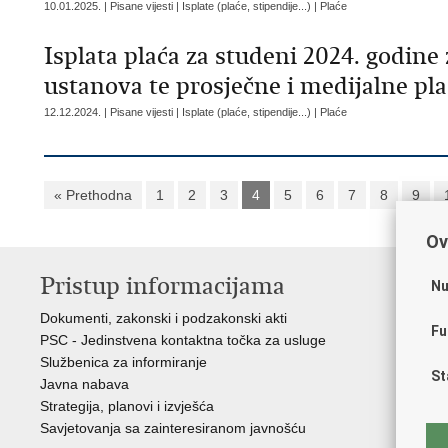
10.01.2025. | Pisane vijesti | Isplate (plaće, stipendije...) | Plaće
Isplata plaća za studeni 2024. godine
ustanova te prosječne i medijalne pla
12.12.2024. | Pisane vijesti | Isplate (plaće, stipendije...) | Plaće
« Prethodna
1
2
3
4
5
6
7
8
9
Ov
Pristup informacijama
K
Nu
Dokumenti, zakonski i podzakonski akti
Vl
Fu
PSC - Jedinstvena kontaktna točka za usluge
AZ
Službenica za informiranje
AS
St
Javna nabava
AM
Strategija, planovi i izvješća
CA
Savjetovanja sa zainteresiranom javnošću
NC