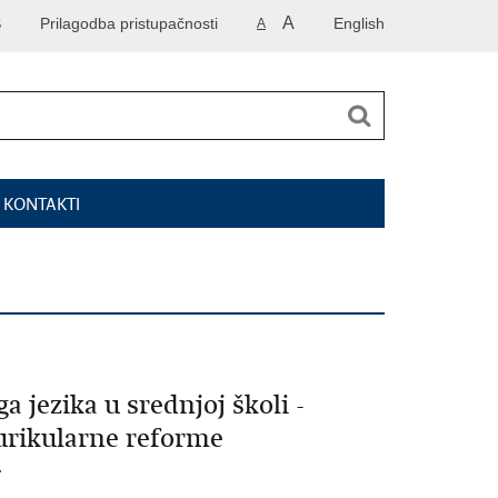
A
S
Prilagodba pristupačnosti
English
A
I KONTAKTI
jezika u srednjoj školi -
kurikularne reforme
.