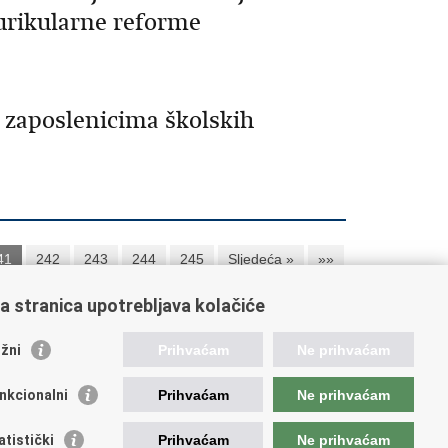
kurikularne reforme
.
e zaposlenicima školskih
41
242
243
244
245
Sljedeća »
»»
a stranica upotrebljava kolačiće
orisne poveznice
žni
Prihvaćam
Ne prihvaćam
ada RH
nkcionalni
Prihvaćam
Ne prihvaćam
OO
OO
atistički
Prihvaćam
Ne prihvaćam