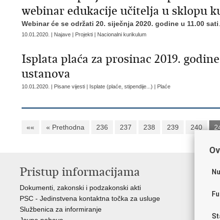
webinar edukacije učitelja u sklopu 
Webinar će se održati 20. siječnja 2020. godine u 11.00 sati
10.01.2020. | Najave | Projekti | Nacionalni kurikulum
Isplata plaća za prosinac 2019. godin
ustanova
10.01.2020. | Pisane vijesti | Isplate (plaće, stipendije...) | Plaće
««
« Prethodna
236
237
238
239
240
2
Ov
Pristup informacijama
K
Nu
Dokumenti, zakonski i podzakonski akti
Vl
Fu
PSC - Jedinstvena kontaktna točka za usluge
AZ
Službenica za informiranje
AS
St