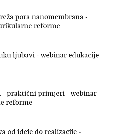
mreža pora nanomembrana -
kurikularne reforme
.
uku ljubavi - webinar edukacije
.
 - praktični primjeri - webinar
ne reforme
.
 od ideje do realizacije -