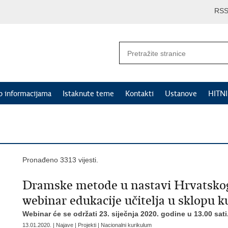
RS
p informacijama
Istaknute teme
Kontakti
Ustanove
HITN
Pronađeno 3313 vijesti.
Dramske metode u nastavi Hrvatskoga 
webinar edukacije učitelja u sklopu 
Webinar će se održati 23. siječnja 2020. godine u 13.00 sati
13.01.2020. | Najave | Projekti | Nacionalni kurikulum