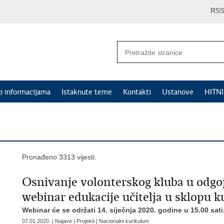
RS
p informacijama
Istaknute teme
Kontakti
Ustanove
HITN
Pronađeno 3313 vijesti.
Osnivanje volonterskog kluba u odgo
webinar edukacije učitelja u sklopu 
Webinar će se održati 14. siječnja 2020. godine u 15.00 sati
07.01.2020. | Najave | Projekti | Nacionalni kurikulum