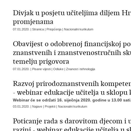
Divjak u posjetu učiteljima diljem Hr
promjenama
07.01.2020. | Stranica | Priopćenja | Nacionalni kurikulum
Obavijest o odobrenoj financijskoj p
znanstvenih i znanstvenostručnih sku
temelju prigovora
07.01.2020. | Pisane vijesti | Odluke | Znanost i tehnologija
Razvoj prirodoznanstvenih kompeten
- webinar edukacije učitelja u sklopu
Webinar će se održati 16. siječnja 2020. godine u 13.00 sati
03.01.2020. | Najave | Projekti | Nacionalni kurikulum
Poticanje rada s darovitom djecom i 
razini - webinar edukacije učitelja u