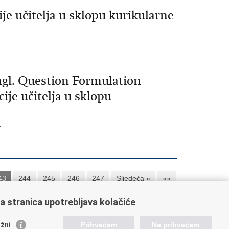
je učitelja u sklopu kurikularne
.
ngl. Question Formulation
ije učitelja u sklopu
.
43
244
245
246
247
Sljedeća »
»»
a stranica upotrebljava kolačiće
orisne poveznice
žni
Prihvaćam
Ne prihvaćam