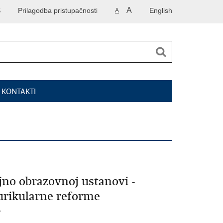
A
S
Prilagodba pristupačnosti
English
A
I KONTAKTI
jno obrazovnoj ustanovi -
kurikularne reforme
.