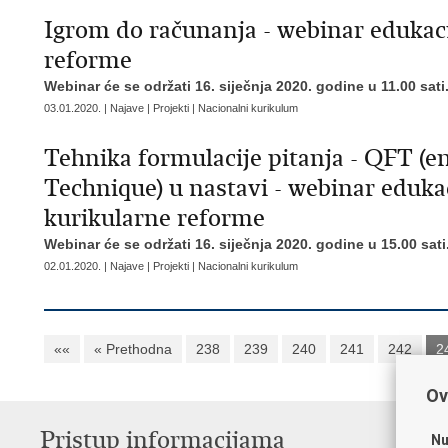
Igrom do računanja - webinar edukaci
reforme
Webinar će se održati 16. siječnja 2020. godine u 11.00 sati
03.01.2020. | Najave | Projekti | Nacionalni kurikulum
Tehnika formulacije pitanja - QFT (e
Technique) u nastavi - webinar edukac
kurikularne reforme
Webinar će se održati 16. siječnja 2020. godine u 15.00 sati
02.01.2020. | Najave | Projekti | Nacionalni kurikulum
««
« Prethodna
238
239
240
241
242
2
Ov
Pristup informacijama
K
Nu