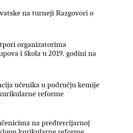
vatske na turneji Razgovori o
otpori organizatorima
pova i škola u 2019. godini na
cija učenika u području kemije
 kurikularne reforme
.
učenicima na predtercijarnoj
 sklopu kurikularne reforme