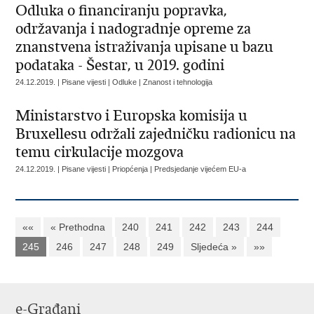
Odluka o financiranju popravka,
održavanja i nadogradnje opreme za
znanstvena istraživanja upisane u bazu
podataka - Šestar, u 2019. godini
24.12.2019. | Pisane vijesti | Odluke | Znanost i tehnologija
Ministarstvo i Europska komisija u
Bruxellesu održali zajedničku radionicu na
temu cirkulacije mozgova
24.12.2019. | Pisane vijesti | Priopćenja | Predsjedanje vijećem EU-a
««
« Prethodna
240
241
242
243
244
245
246
247
248
249
Sljedeća »
»»
e-Građani