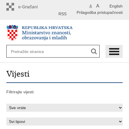
Preskoči
A
English
A
na
Prilagodba pristupačnosti
glavni
RSS
sadržaj
Vijesti
Filtrirajte vijesti: