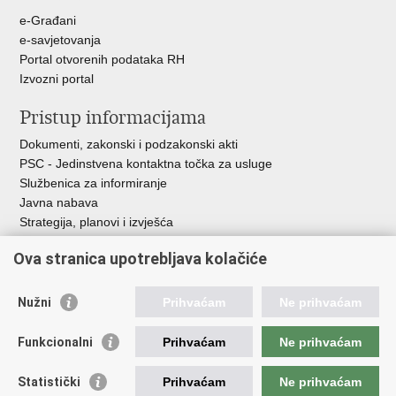
e-Građani
e-savjetovanja
Portal otvorenih podataka RH
Izvozni portal
Pristup informacijama
Dokumenti, zakonski i podzakonski akti
PSC - Jedinstvena kontaktna točka za usluge
Službenica za informiranje
Javna nabava
Strategija, planovi i izvješća
Savjetovanja sa zainteresiranom javnošću
Ova stranica upotrebljava kolačiće
Nužni
Prihvaćam
Ne prihvaćam
Korisne poveznice
Funkcionalni
Prihvaćam
Ne prihvaćam
Vlada RH
AZOO
Statistički
Prihvaćam
Ne prihvaćam
ASOO